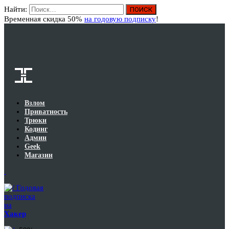
Найти:
Вход
Временная скидка 50%
на годовую подписку
!
Взлом
Приватность
Трюки
Кодинг
Админ
Geek
Магазин
Годовая
подписка
на
Хакер