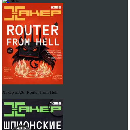
-50%
Хакер #326. Router from Hell