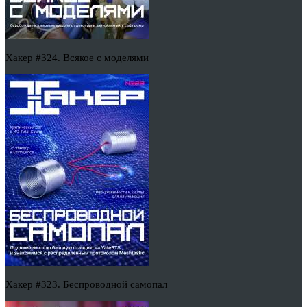
Хакер #324. Всякое с моделями
Хакер #323. Беспроводной самопал