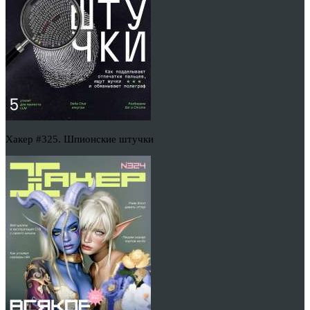
Хакер #325. Шпионские штучки