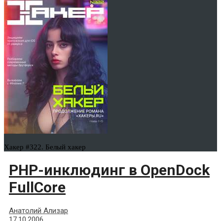
Хакер #322. Белый хакер
PHP-инклюдинг в OpenDock
FullCore
Анатолий Ализар
17.10.2006