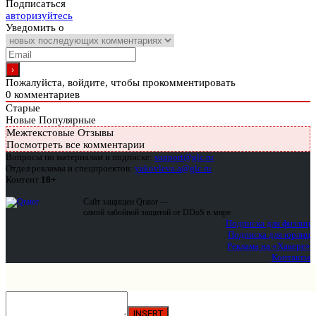
Подписаться
авторизуйтесь
Уведомить о
Пожалуйста, войдите, чтобы прокомментировать
0
комментариев
Старые
Новые
Популярные
Межтекстовые Отзывы
Посмотреть все комментарии
Вопросы по материалам и подписке:
support@glc.ru
Отдел рекламы и спецпроектов:
yakovleva.a@glc.ru
Контент
18+
Сайт защищен Qrator —
самой забойной защитой от DDoS в мире
Подписка для физлиц
Подписка для юрлиц
Реклама на «Хакере»
Контакты
INSERT