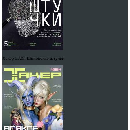
Хакер #325. Шпионские штучки