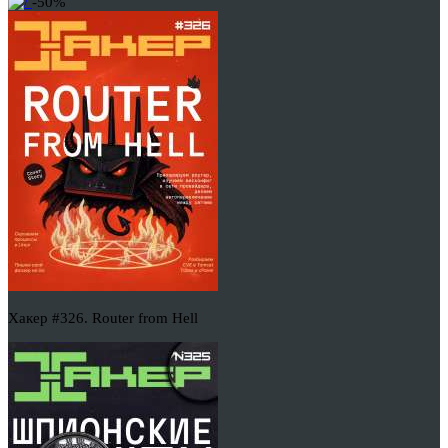
-50%
Хакер #326. Router from Hell