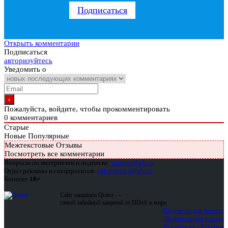
Подписаться
Открыть комментарии
Подписаться
авторизуйтесь
Уведомить о
Пожалуйста, войдите, чтобы прокомментировать
0
комментариев
Старые
Новые
Популярные
Межтекстовые Отзывы
Посмотреть все комментарии
Вопросы по материалам и подписке:
support@glc.ru
Отдел рекламы и спецпроектов:
yakovleva.a@glc.ru
Контент
18+
Сайт защищен Qrator —
самой забойной защитой от DDoS в мире
Подписка для физлиц
Подписка для юрлиц
Реклама на «Хакере»