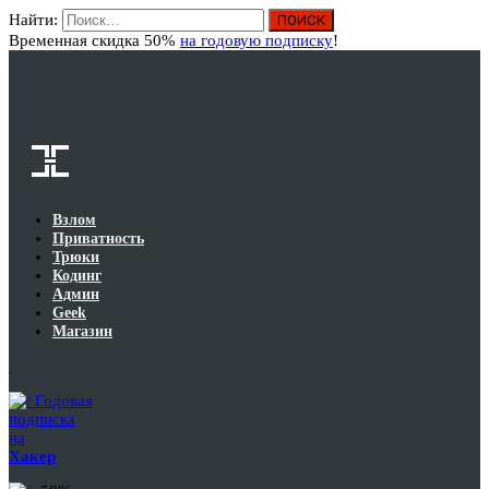
Найти:
Вход
Временная скидка 50%
на годовую подписку
!
Взлом
Приватность
Трюки
Кодинг
Админ
Geek
Магазин
Годовая
подписка
на
Хакер