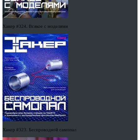
Хакер #324. Всякое с моделями
Хакер #323. Беспроводной самопал