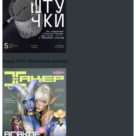
Хакер #325. Шпионские штучки