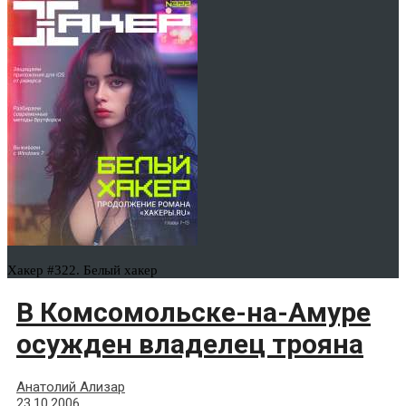
Хакер #322. Белый хакер
В Комсомольске-на-Амуре
осужден владелец трояна
Анатолий Ализар
23.10.2006