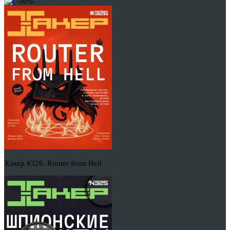
-50%
Хакер #326. Router from Hell