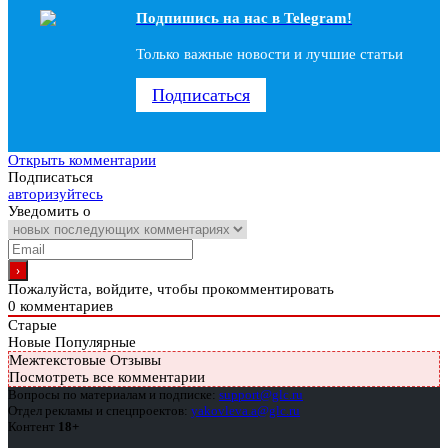
Подпишись на наc в Telegram!
Только важные новости и лучшие статьи
Подписаться
Открыть комментарии
Подписаться
авторизуйтесь
Уведомить о
Пожалуйста, войдите, чтобы прокомментировать
0
комментариев
Старые
Новые
Популярные
Межтекстовые Отзывы
Посмотреть все комментарии
Вопросы по материалам и подписке:
support@glc.ru
Отдел рекламы и спецпроектов:
yakovleva.a@glc.ru
Контент
18+