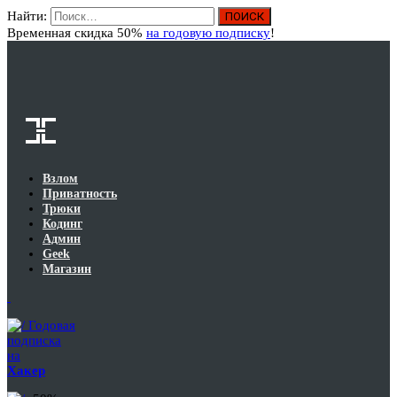
Найти:
Вход
Временная скидка 50%
на годовую подписку
!
Взлом
Приватность
Трюки
Кодинг
Админ
Geek
Магазин
Годовая
подписка
на
Хакер