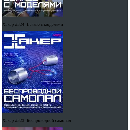
Хакер #324. Всякое с моделями
Хакер #323. Беспроводной самопал