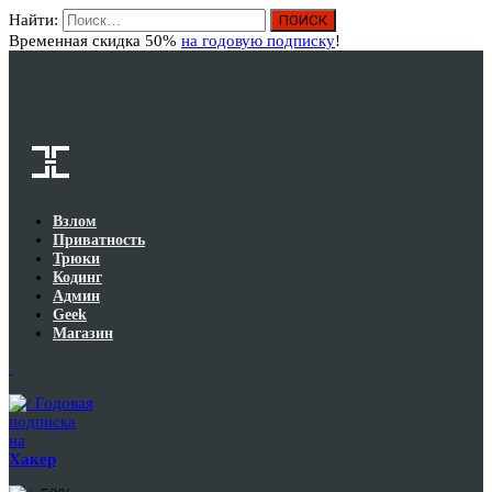
Найти:
Вход
Временная скидка 50%
на годовую подписку
!
Взлом
Приватность
Трюки
Кодинг
Админ
Geek
Магазин
Годовая
подписка
на
Хакер