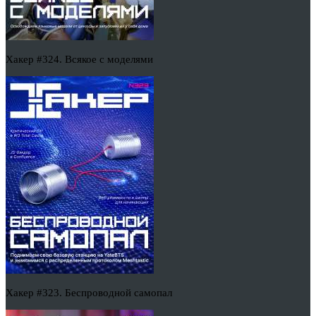
Хакер #324. Всякое с моделями
Хакер #323. Беспроводной самопал