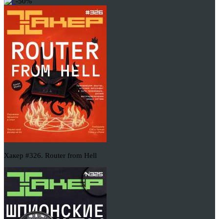
-50%
Хакер #326. Router from Hell