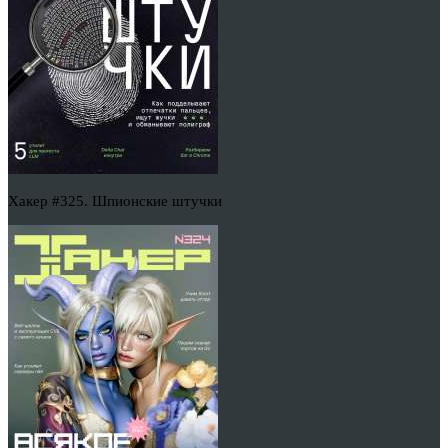
Хакер #325. Шпионские штучки