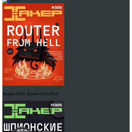
-50%
Хакер #326. Router from Hell