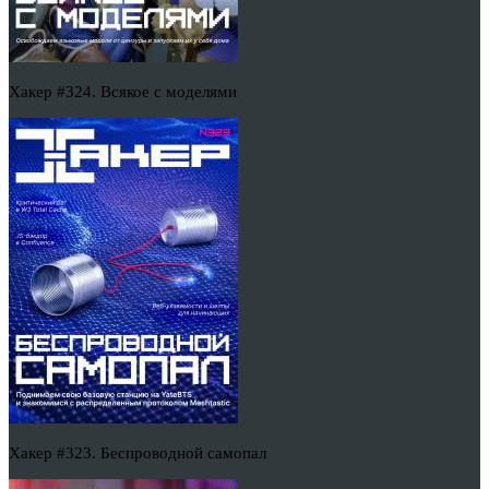
Хакер #324. Всякое с моделями
Хакер #323. Беспроводной самопал