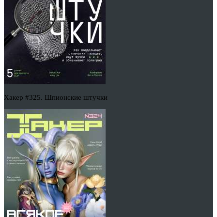
Хакер #325. Шпионские штучки