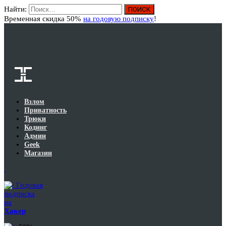
Найти:
Вход
Временная скидка 50%
на годовую подписку
!
Взлом
Приватность
Трюки
Кодинг
Админ
Geek
Магазин
Годовая
подписка
на
Хакер