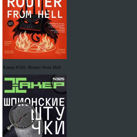
Хакер #326. Router from Hell