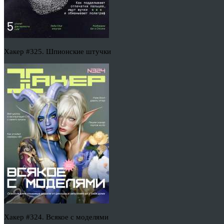
Хакер #325. Шпионские штучки
Хакер #324. Всякое с моделями