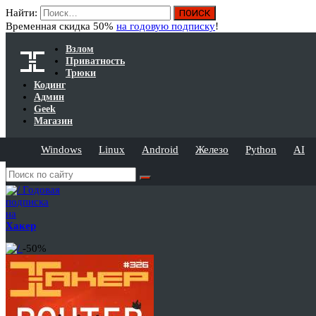
Найти:
Временная скидка 50%
на годовую подписку
!
Взлом
Приватность
Трюки
Кодинг
Админ
Geek
Магазин
Windows
Linux
Android
Железо
Python
AI
Годовая
подписка
на
Хакер
-50%