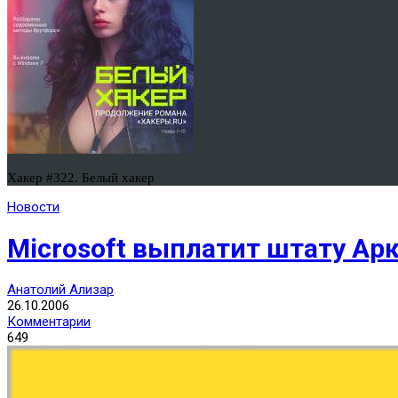
Хакер #322. Белый хакер
Новости
Microsoft выплатит штату Ар
Анатолий Ализар
26.10.2006
Комментарии
649