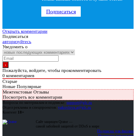
Подписаться
Открыть комментарии
Подписаться
авторизуйтесь
Уведомить о
Пожалуйста, войдите, чтобы прокомментировать
0
комментариев
Старые
Новые
Популярные
Межтекстовые Отзывы
Посмотреть все комментарии
Вопросы по материалам и подписке:
support@glc.ru
Отдел рекламы и спецпроектов:
yakovleva.a@glc.ru
Контент
18+
Сайт защищен Qrator —
самой забойной защитой от DDoS в мире
Подписка для физлиц
Подписка для юрлиц