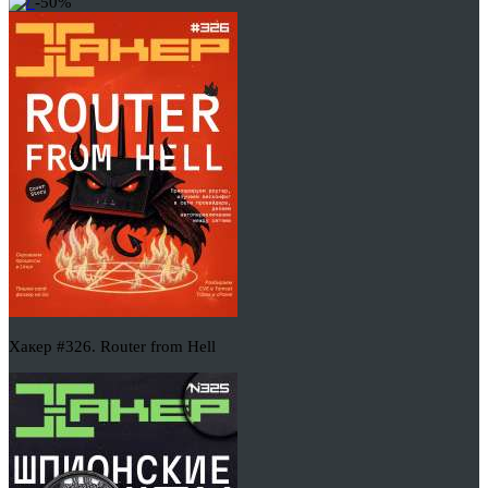
-50%
Хакер #326. Router from Hell