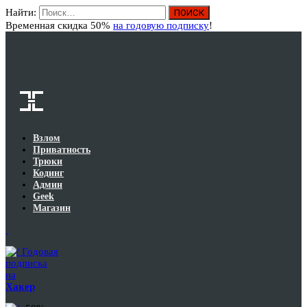
Найти:
Вход
Временная скидка 50%
на годовую подписку
!
Взлом
Приватность
Трюки
Кодинг
Админ
Geek
Магазин
Годовая
подписка
на
Хакер