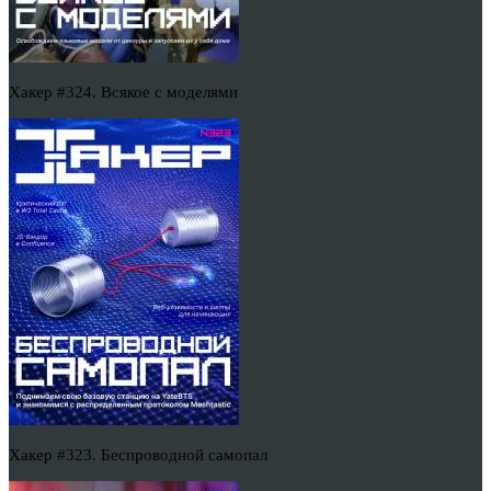
Хакер #324. Всякое с моделями
Хакер #323. Беспроводной самопал