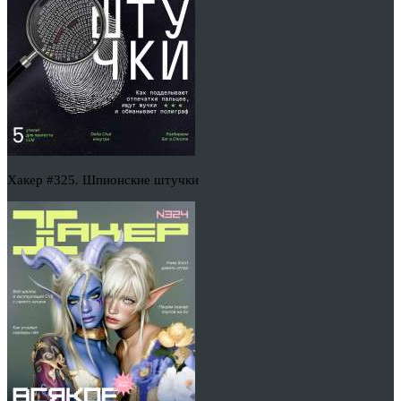
Хакер #325. Шпионские штучки