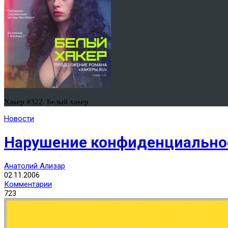
Хакер #322. Белый хакер
Новости
Нарушение конфиденциальност
Анатолий Ализар
02.11.2006
Комментарии
723