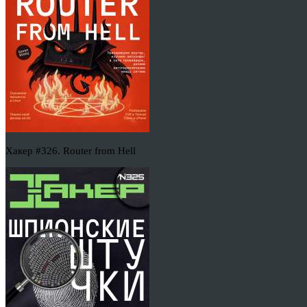
Хакер #326. Router from Hell