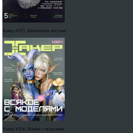
Хакер #325. Шпионские штучки
Хакер #324. Всякое с моделями