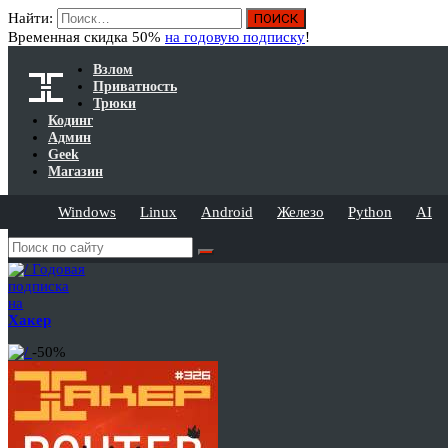
Найти:
Временная скидка 50%
на годовую подписку
!
Взлом
Приватность
Трюки
Кодинг
Админ
Geek
Магазин
Windows
Linux
Android
Железо
Python
AI
Годовая
подписка
на
Хакер
-50%