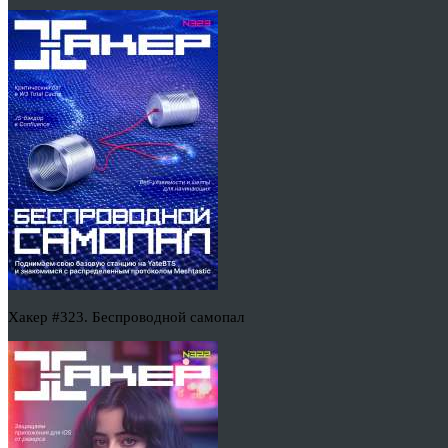
Хакер #323. Беспроводной самопал