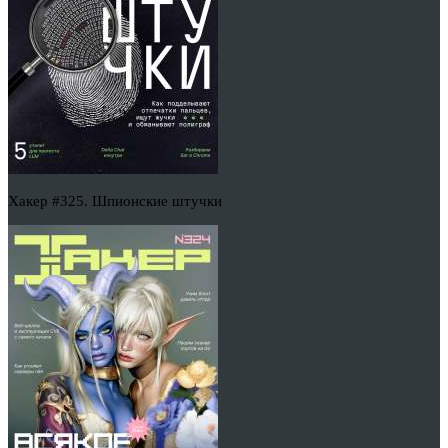
Хакер #325. Шпионские штучки