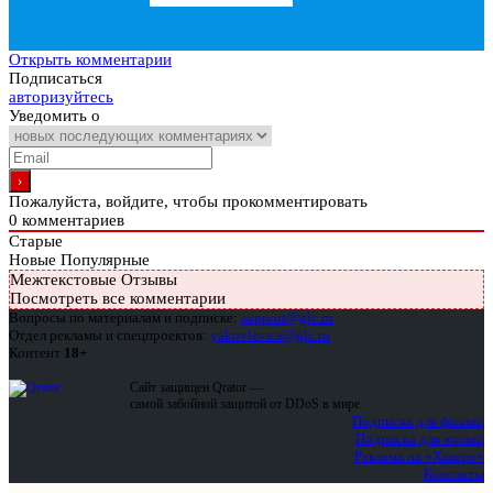
Открыть комментарии
Подписаться
авторизуйтесь
Уведомить о
Пожалуйста, войдите, чтобы прокомментировать
0
комментариев
Старые
Новые
Популярные
Межтекстовые Отзывы
Посмотреть все комментарии
Вопросы по материалам и подписке:
support@glc.ru
Отдел рекламы и спецпроектов:
yakovleva.a@glc.ru
Контент
18+
Сайт защищен Qrator —
самой забойной защитой от DDoS в мире
Подписка для физлиц
Подписка для юрлиц
Реклама на «Хакере»
Контакты