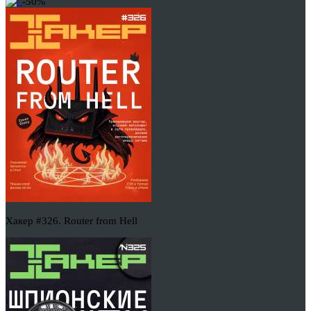
-50%
Хакер #326. Router from Hell