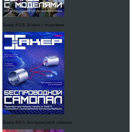
Хакер #324. Всякое с моделями
Хакер #323. Беспроводной самопал