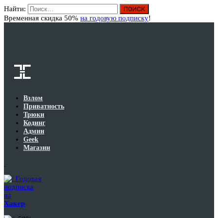
Найти:
Вход
Временная скидка 50%
на годовую подписку
!
Взлом
Приватность
Трюки
Кодинг
Админ
Geek
Магазин
Годовая
подписка
на
Хакер