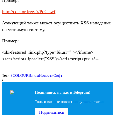
Пример:
http://cockor.free.fr/PoC.swf
Атакующий также может осуществить XSS нападение
на уязвимую систему.
Пример:
/tiki-featured_link.php?type=f&url=" ></iframe>
<scr</script> ipt>alert('XSS')</scri</script>pt> <!--
Теги:
SCOLOUR
Взлом
Новости
Софт
Подпишись на наc в Telegram!
Только важные новости и лучшие статьи
Подписаться