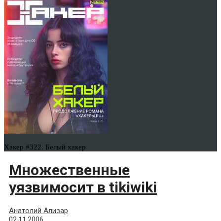
Хакер #322. Белый хакер
Множественные
уязвимосит в tikiwiki
Анатолий Ализар
02.11.2006