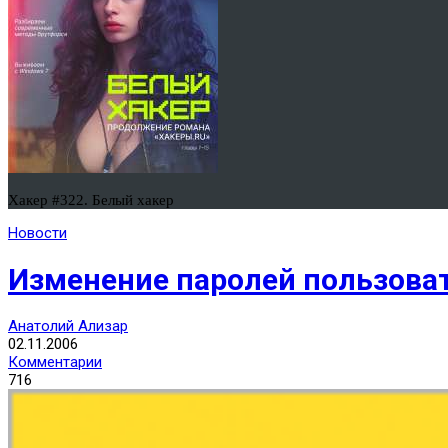
Хакер #322. Белый хакер
Новости
Изменение паролей пользовате
Анатолий Ализар
02.11.2006
Комментарии
716