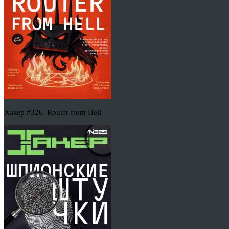
Хакер #326. Router from Hell