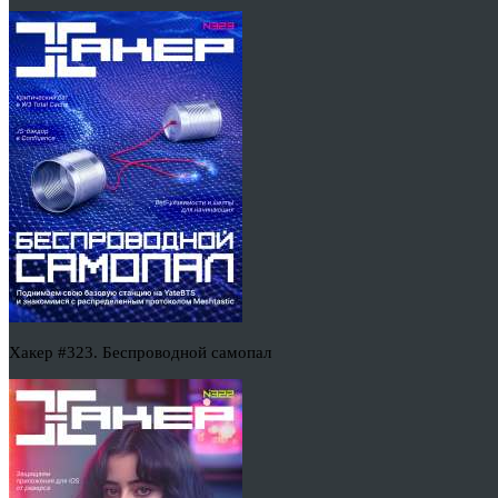
Хакер #323. Беспроводной самопал