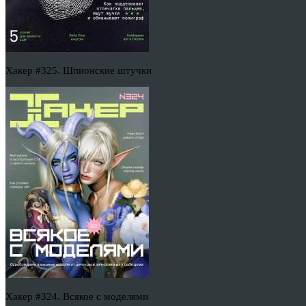
Хакер #325. Шпионские штучки
Хакер #324. Всякое с моделями