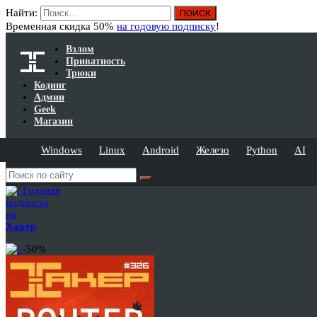
Найти:
Временная скидка 50%
на годовую подписку
!
Взлом
Приватность
Трюки
Кодинг
Админ
Geek
Магазин
Windows
Linux
Android
Железо
Python
AI
Годовая
подписка
на
Хакер
-50%