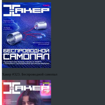
Хакер #323. Беспроводной самопал