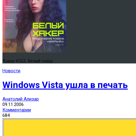
Хакер #322. Белый хакер
Новости
Windows Vista ушла в печать
Анатолий Ализар
09.11.2006
Комментарии
684