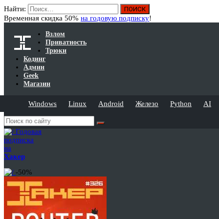
Найти:
Временная скидка 50%
на годовую подписку
!
Взлом
Приватность
Трюки
Кодинг
Админ
Geek
Магазин
Windows
Linux
Android
Железо
Python
AI
Годовая
подписка
на
Хакер
-50%