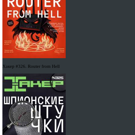
Хакер #326. Router from Hell