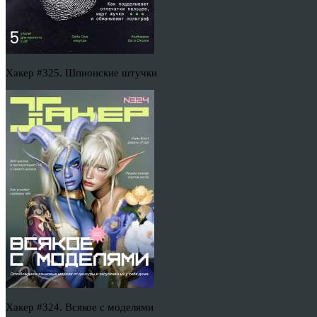
Хакер #325. Шпионские штучки
Хакер #324. Всякое с моделями