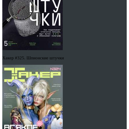
Хакер #325. Шпионские штучки