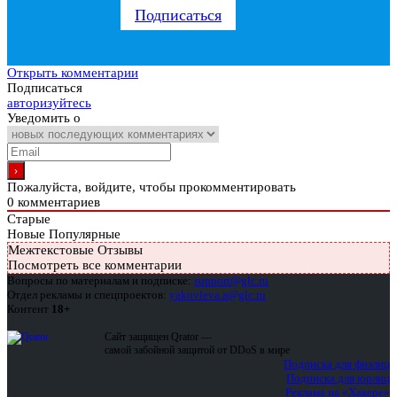
Подписаться
Открыть комментарии
Подписаться
авторизуйтесь
Уведомить о
Пожалуйста, войдите, чтобы прокомментировать
0
комментариев
Старые
Новые
Популярные
Межтекстовые Отзывы
Посмотреть все комментарии
Вопросы по материалам и подписке:
support@glc.ru
Отдел рекламы и спецпроектов:
yakovleva.a@glc.ru
Контент
18+
Сайт защищен Qrator —
самой забойной защитой от DDoS в мире
Подписка для физлиц
Подписка для юрлиц
Реклама на «Хакере»