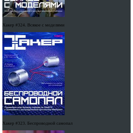
Хакер #324. Всякое с моделями
Хакер #323. Беспроводной самопал