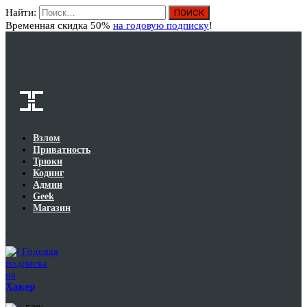
Найти:
Вход
Временная скидка 50%
на годовую подписку
!
Взлом
Приватность
Трюки
Кодинг
Админ
Geek
Магазин
Годовая
подписка
на
Хакер