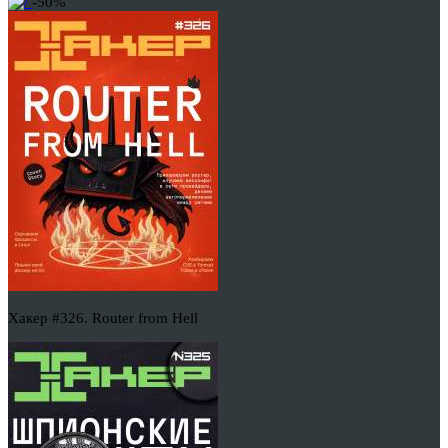
-50%
Хакер #326. Router from Hell