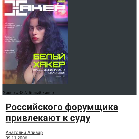
Хакер #322. Белый хакер
Российского форумщика
привлекают к суду
Анатолий Ализар
09.11.2006