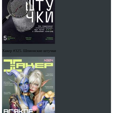
Хакер #325. Шпионские штучки