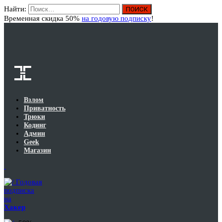
Найти:
Вход
Временная скидка 50%
на годовую подписку
!
Взлом
Приватность
Трюки
Кодинг
Админ
Geek
Магазин
Годовая
подписка
на
Хакер