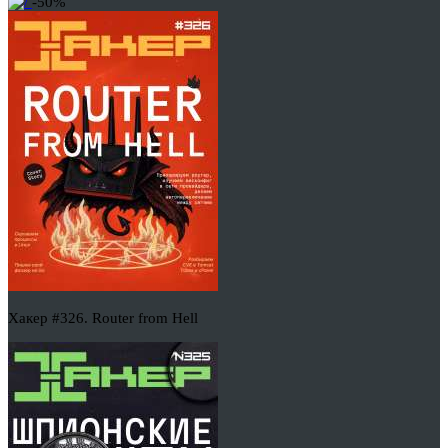
-50%
Хакер #326. Router from Hell