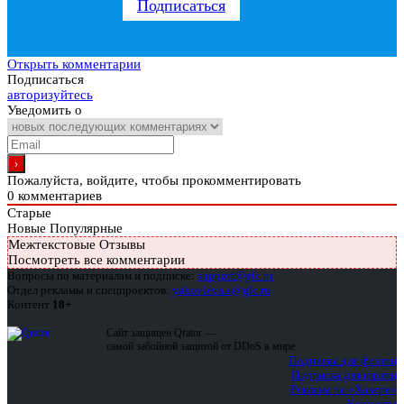
Подписаться
Открыть комментарии
Подписаться
авторизуйтесь
Уведомить о
Пожалуйста, войдите, чтобы прокомментировать
0
комментариев
Старые
Новые
Популярные
Межтекстовые Отзывы
Посмотреть все комментарии
Вопросы по материалам и подписке:
support@glc.ru
Отдел рекламы и спецпроектов:
yakovleva.a@glc.ru
Контент
18+
Сайт защищен Qrator —
самой забойной защитой от DDoS в мире
Подписка для физлиц
Подписка для юрлиц
Реклама на «Хакере»
Контакты