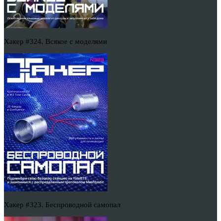
Хакер #324. Всякое с моделями
Хакер #323. Беспроводной самопал