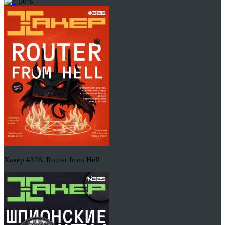
-50%
Хакер #326. Router from Hell