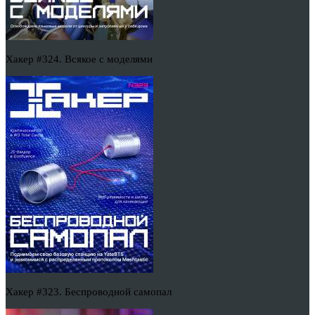
Хакер #324. Всякое с моделями
Хакер #323. Беспроводной самопал