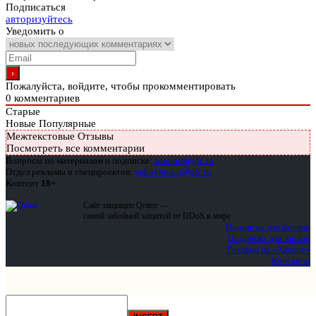
Подписаться
авторизуйтесь
Уведомить о
Пожалуйста, войдите, чтобы прокомментировать
0
комментариев
Старые
Новые
Популярные
Межтекстовые Отзывы
Посмотреть все комментарии
Вопросы по материалам и подписке:
support@glc.ru
Отдел рекламы и спецпроектов:
yakovleva.a@glc.ru
Контент
18+
Сайт защищен Qrator —
самой забойной защитой от DDoS в мире
Подписка для физлиц
Подписка для юрлиц
Реклама на «Хакере»
Контакты