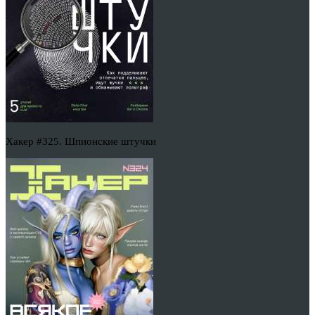
Хакер #325. Шпионские штучки