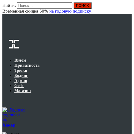
Найти:
Вход
Временная скидка 50%
на годовую подписку
!
Взлом
Приватность
Трюки
Кодинг
Админ
Geek
Магазин
Годовая
подписка
на
Хакер