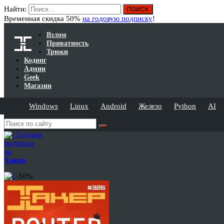
Найти:
Временная скидка 50%
на годовую подписку
!
Взлом
Приватность
Трюки
Кодинг
Админ
Geek
Магазин
Windows
Linux
Android
Железо
Python
AI
Годовая
подписка
на
Хакер
-50%