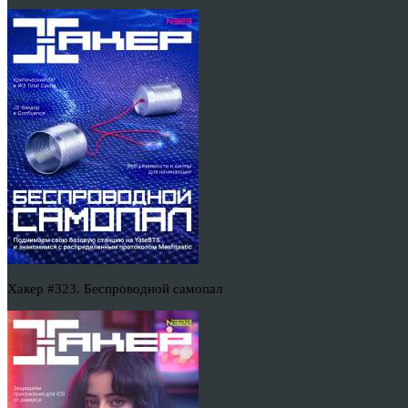
Хакер #323. Беспроводной самопал