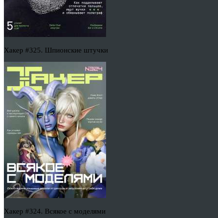
Хакер #325. Шпионские штучки
Хакер #324. Всякое с моделями