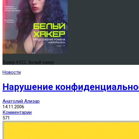
Хакер #322. Белый хакер
Новости
Нарушение конфиденциально
Анатолий Ализар
14.11.2006
Комментарии
571