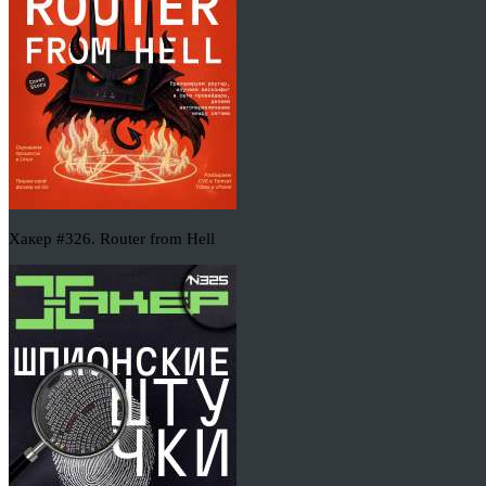
Хакер #326. Router from Hell