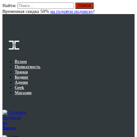
Найти:
Вход
Временная скидка 50%
на годовую подписку
!
Взлом
Приватность
Трюки
Кодинг
Админ
Geek
Магазин
Годовая
подписка
на
Хакер