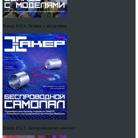
Хакер #324. Всякое с моделями
Хакер #323. Беспроводной самопал