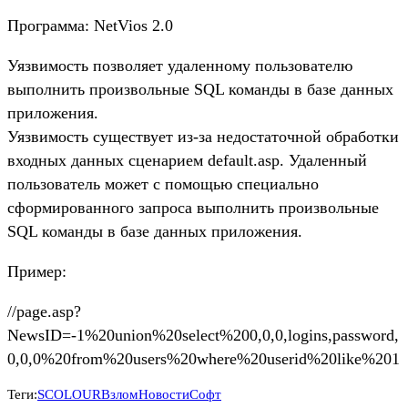
Программа: NetVios 2.0
Уязвимость позволяет удаленному пользователю
выполнить произвольные SQL команды в базе данных
приложения.
Уязвимость существует из-за недостаточной обработки
входных данных сценарием default.asp. Удаленный
пользователь может с помощью специально
сформированного запроса выполнить произвольные
SQL команды в базе данных приложения.
Пример:
//page.asp?
NewsID=-1%20union%20select%200,0,0,logins,password,
0,0,0%20from%20users%20where%20userid%20like%201
Теги:
SCOLOUR
Взлом
Новости
Софт