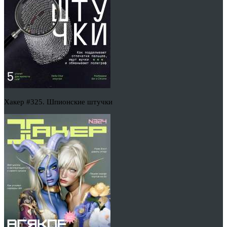
Хакер #325. Шпионские штучки