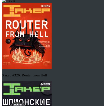
-50%
Хакер #326. Router from Hell