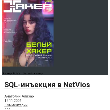
Хакер #322. Белый хакер
SQL-инъекция в NetVios
Анатолий Ализар
15.11.2006
Комментарии
444