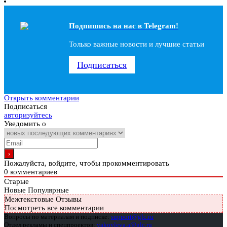
Подпишись на наc в Telegram!
Только важные новости и лучшие статьи
Подписаться
Открыть комментарии
Подписаться
авторизуйтесь
Уведомить о
Пожалуйста, войдите, чтобы прокомментировать
0
комментариев
Старые
Новые
Популярные
Межтекстовые Отзывы
Посмотреть все комментарии
Вопросы по материалам и подписке:
support@glc.ru
Отдел рекламы и спецпроектов:
yakovleva.a@glc.ru