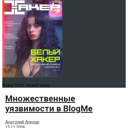
Хакер #322. Белый хакер
Множественные
уязвимости в BlogMe
Анатолий Ализар
15.11.2006