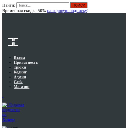
Найти:
Вход
Временная скидка 50%
на годовую подписку
!
Взлом
Приватность
Трюки
Кодинг
Админ
Geek
Магазин
Годовая
подписка
на
Хакер