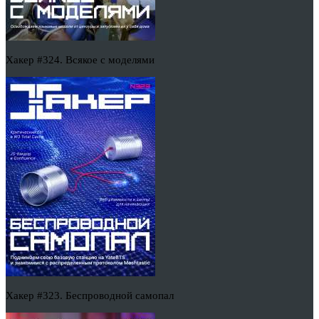
Хакер #324. Всякое с моделями
Хакер #323. Беспроводной самопал