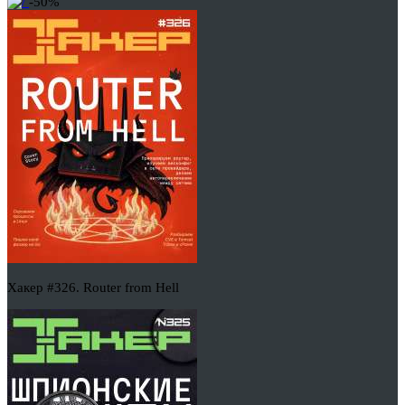
-50%
Хакер #326. Router from Hell