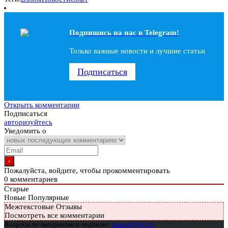
Подпишись на наc в Telegram!
Только важные новости и лучшие статьи
Подписаться
Открыть комментарии
Подписаться
авторизуйтесь
Уведомить о
Пожалуйста, войдите, чтобы прокомментировать
0
комментариев
Старые
Новые
Популярные
Межтекстовые Отзывы
Посмотреть все комментарии
Вопросы по материалам и подписке:
support@glc.ru