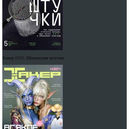
Хакер #325. Шпионские штучки