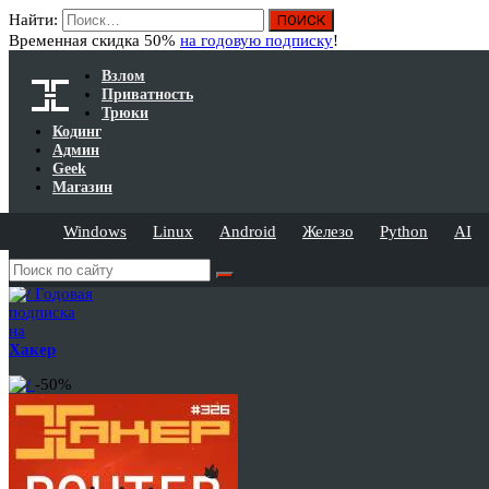
Найти:
Временная скидка 50%
на годовую подписку
!
Взлом
Приватность
Трюки
Кодинг
Админ
Geek
Магазин
Windows
Linux
Android
Железо
Python
AI
Годовая
подписка
на
Хакер
-50%