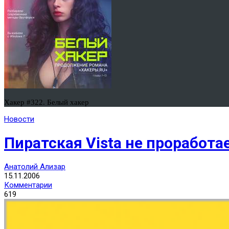
Хакер #322. Белый хакер
Новости
Пиратская Vista не проработа
Анатолий Ализар
15.11.2006
Комментарии
619