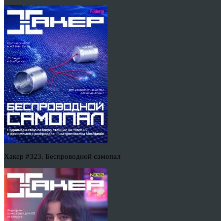
Хакер #323. Беспроводной самопал