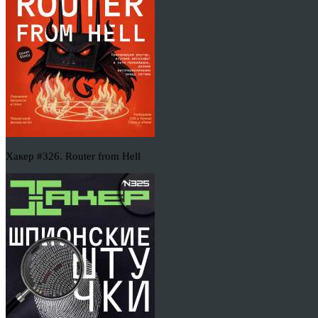
Хакер #326. Router from Hell