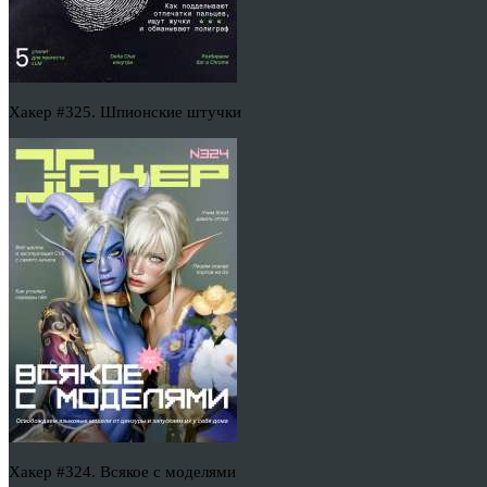
Хакер #325. Шпионские штучки
Хакер #324. Всякое с моделями