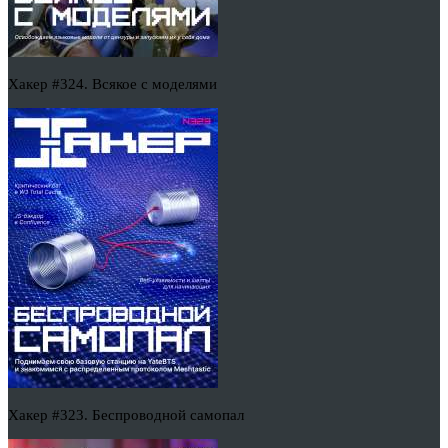
Хакер #324. Всякое с моделями
Хакер #323. Беспроводной самопал