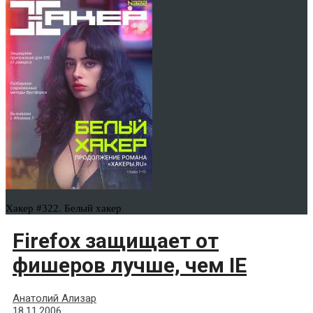
Хакер #322. Белый хакер
Firefox защищает от
фишеров лучше, чем IE
Анатолий Ализар
18.11.2006