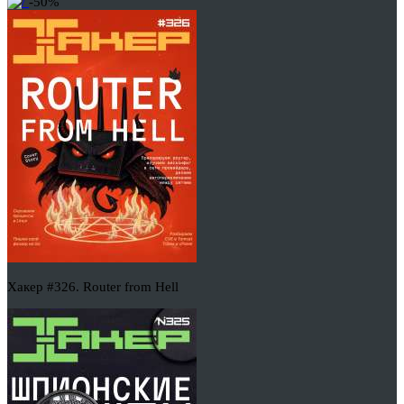
-50%
Хакер #326. Router from Hell