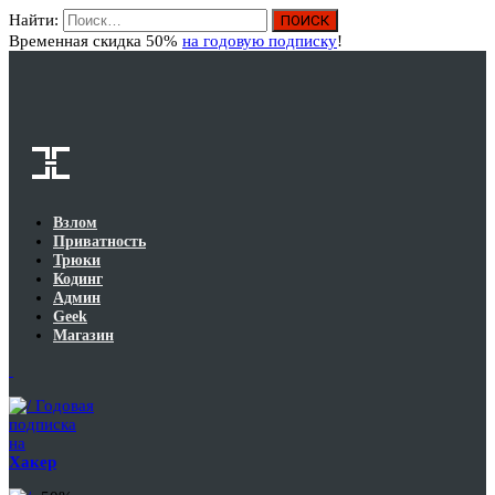
Найти:
Вход
Временная скидка 50%
на годовую подписку
!
Взлом
Приватность
Трюки
Кодинг
Админ
Geek
Магазин
Годовая
подписка
на
Хакер