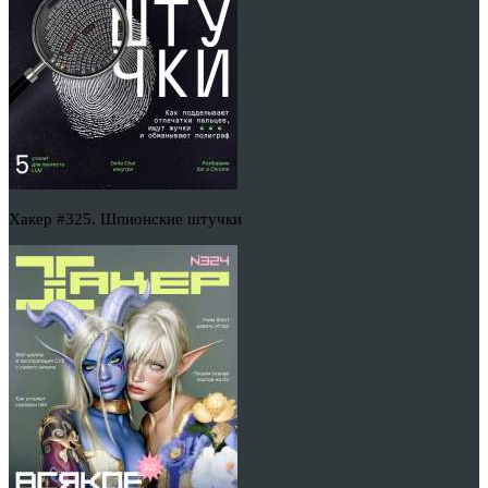
Хакер #325. Шпионские штучки