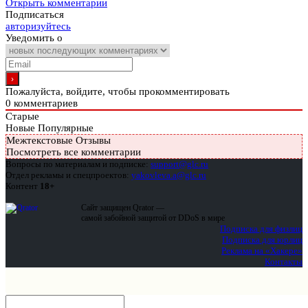
Открыть комментарии
Подписаться
авторизуйтесь
Уведомить о
Пожалуйста, войдите, чтобы прокомментировать
0
комментариев
Старые
Новые
Популярные
Межтекстовые Отзывы
Посмотреть все комментарии
Вопросы по материалам и подписке:
support@glc.ru
Отдел рекламы и спецпроектов:
yakovleva.a@glc.ru
Контент
18+
Сайт защищен Qrator —
самой забойной защитой от DDoS в мире
Подписка для физлиц
Подписка для юрлиц
Реклама на «Хакере»
Контакты