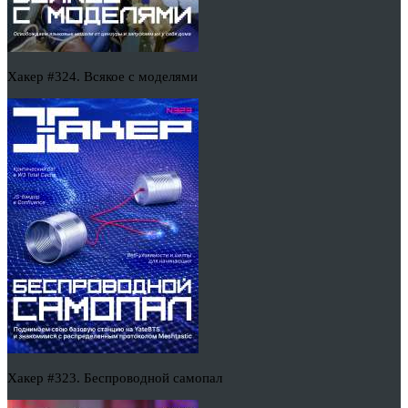
Хакер #324. Всякое с моделями
Хакер #323. Беспроводной самопал