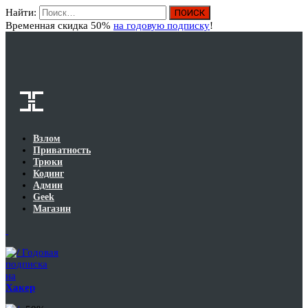
Найти:
Вход
Временная скидка 50%
на годовую подписку
!
Взлом
Приватность
Трюки
Кодинг
Админ
Geek
Магазин
Годовая
подписка
на
Хакер