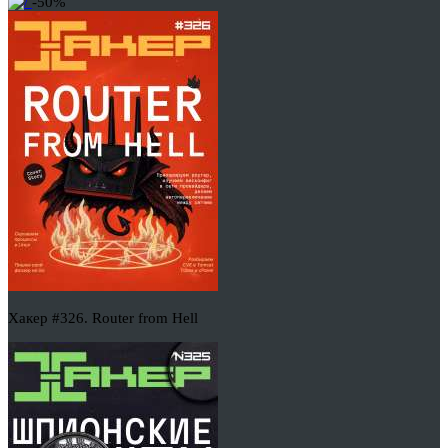
-50%
Хакер #326. Router from Hell