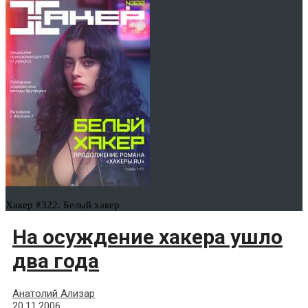
Хакер #322. Белый хакер
На осуждение хакера ушло
два года
Анатолий Ализар
20.11.2006