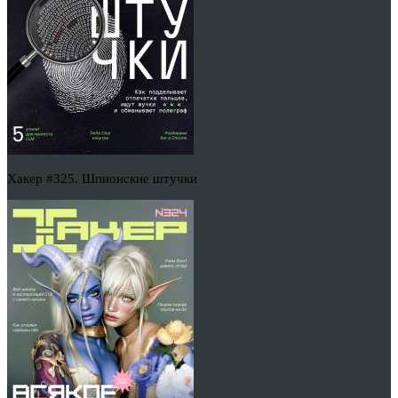
Хакер #325. Шпионские штучки