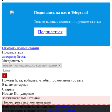
Подпишись на наc в Telegram!
Только важные новости и лучшие статьи
Подписаться
Открыть комментарии
Подписаться
авторизуйтесь
Уведомить о
Пожалуйста, войдите, чтобы прокомментировать
0
комментариев
Старые
Новые
Популярные
Межтекстовые Отзывы
Посмотреть все комментарии
Вопросы по материалам и подписке:
support@glc.ru
Отдел рекламы и спецпроектов:
yakovleva.a@glc.ru