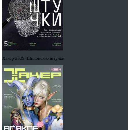
Хакер #325. Шпионские штучки