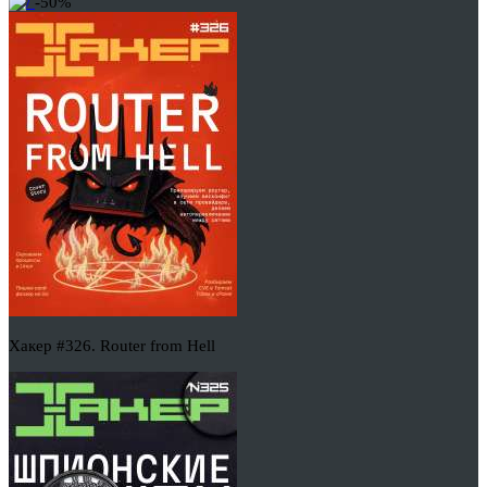
-50%
Хакер #326. Router from Hell