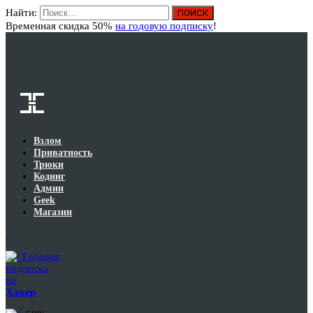
Найти:
Вход
Временная скидка 50%
на годовую подписку
!
Взлом
Приватность
Трюки
Кодинг
Админ
Geek
Магазин
Годовая
подписка
на
Хакер