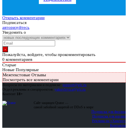
Открыть комментарии
Подписаться
авторизуйтесь
Уведомить о
Пожалуйста, войдите, чтобы прокомментировать
0
комментариев
Старые
Новые
Популярные
Межтекстовые Отзывы
Посмотреть все комментарии
Вопросы по материалам и подписке:
support@glc.ru
Отдел рекламы и спецпроектов:
yakovleva.a@glc.ru
Контент
18+
Сайт защищен Qrator —
самой забойной защитой от DDoS в мире
Подписка для физлиц
Подписка для юрлиц
Реклама на «Хакере»
Контакты