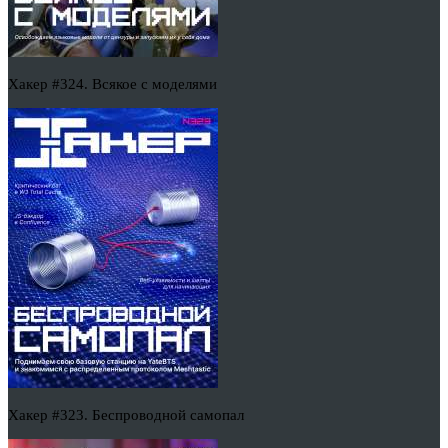
Хакер #324. Всякое с моделями
Хакер #323. Беспроводной самопал