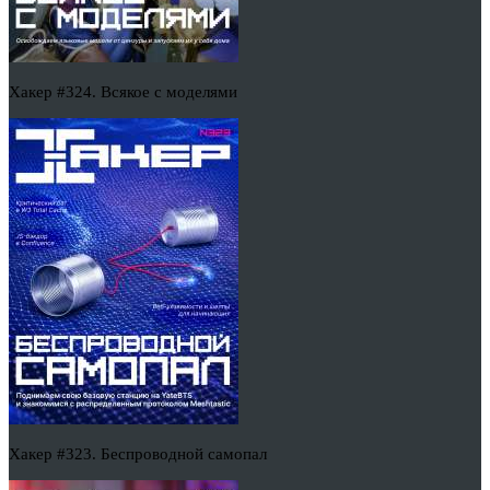
Хакер #324. Всякое с моделями
Хакер #323. Беспроводной самопал