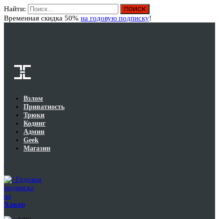
Найти:
Вход
Временная скидка 50%
на годовую подписку
!
Взлом
Приватность
Трюки
Кодинг
Админ
Geek
Магазин
Годовая
подписка
на
Хакер