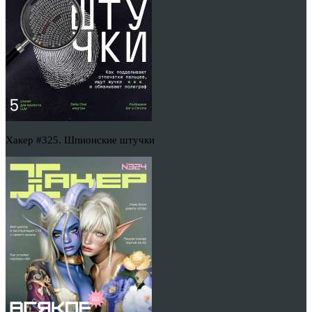
Хакер #325. Шпионские штучки