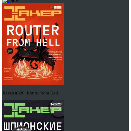
-50%
Хакер #326. Router from Hell