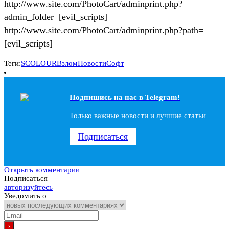
http://www.site.com/PhotoCart/adminprint.php?
admin_folder=[evil_scripts]
http://www.site.com/PhotoCart/adminprint.php?path=
[evil_scripts]
Теги:
SCOLOUR
Взлом
Новости
Софт
Подпишись на наc в Telegram!
Только важные новости и лучшие статьи
Подписаться
Открыть комментарии
Подписаться
авторизуйтесь
Уведомить о