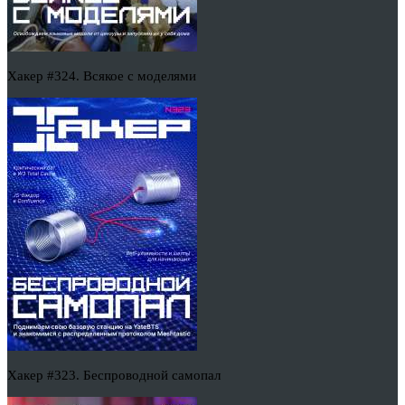
Хакер #324. Всякое с моделями
Хакер #323. Беспроводной самопал