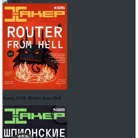
-50%
Хакер #326. Router from Hell