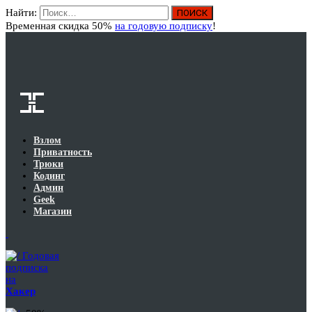
Найти:
Вход
Временная скидка 50%
на годовую подписку
!
Взлом
Приватность
Трюки
Кодинг
Админ
Geek
Магазин
Годовая
подписка
на
Хакер