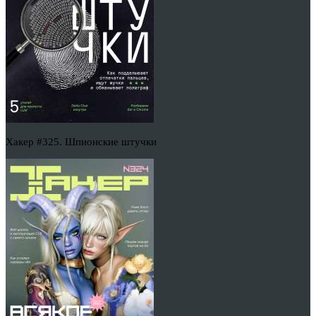
Хакер #325. Шпионские штучки