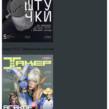
Хакер #325. Шпионские штучки