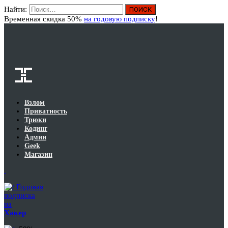
Найти:
Вход
Временная скидка 50%
на годовую подписку
!
Взлом
Приватность
Трюки
Кодинг
Админ
Geek
Магазин
Годовая
подписка
на
Хакер