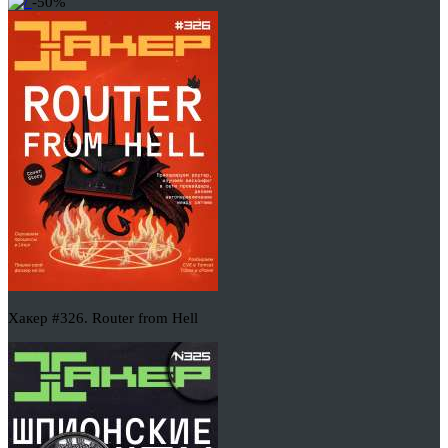
-50%
Хакер #326. Router from Hell