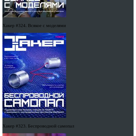
Хакер #324. Всякое с моделями
Хакер #323. Беспроводной самопал