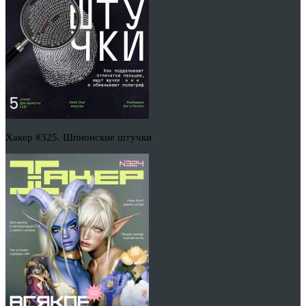
Хакер #325. Шпионские штучки