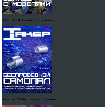
Хакер #324. Всякое с моделями
Хакер #323. Беспроводной самопал