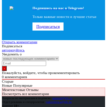
Подпишись на наc в Telegram!
Только важные новости и лучшие статьи
Подписаться
Открыть комментарии
Подписаться
авторизуйтесь
Уведомить о
Пожалуйста, войдите, чтобы прокомментировать
0
комментариев
Старые
Новые
Популярные
Межтекстовые Отзывы
Посмотреть все комментарии
Вопросы по материалам и подписке:
support@glc.ru
Отдел рекламы и спецпроектов:
yakovleva.a@glc.ru
Контент
18+