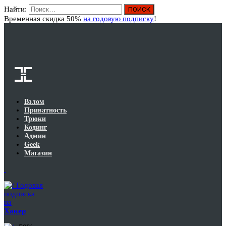
Найти:
Вход
Временная скидка 50%
на годовую подписку
!
Взлом
Приватность
Трюки
Кодинг
Админ
Geek
Магазин
Годовая
подписка
на
Хакер