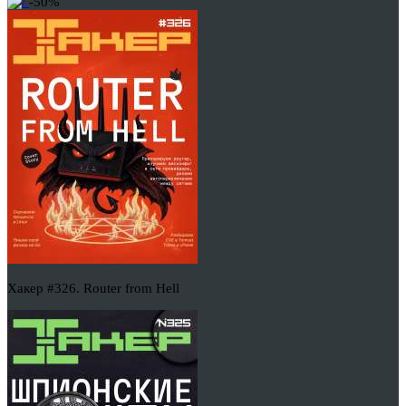
-50%
Хакер #326. Router from Hell