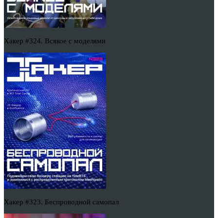
Хакер #324. Всякое с моделями
Хакер #323. Беспроводной самопал