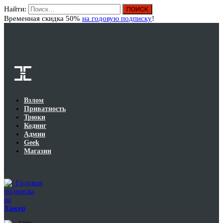
Найти:
Вход
Временная скидка 50%
на годовую подписку
!
Взлом
Приватность
Трюки
Кодинг
Админ
Geek
Магазин
Годовая
подписка
на
Хакер