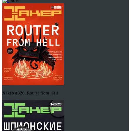
-50%
Хакер #326. Router from Hell