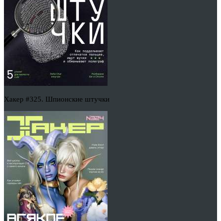
Хакер #325. Шпионские штучки