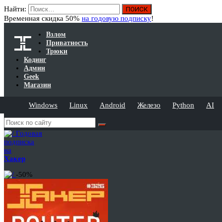
Найти:
Временная скидка 50%
на годовую подписку
!
Взлом
Приватность
Трюки
Кодинг
Админ
Geek
Магазин
Windows
Linux
Android
Железо
Python
AI
Годовая
подписка
на
Хакер
-50%