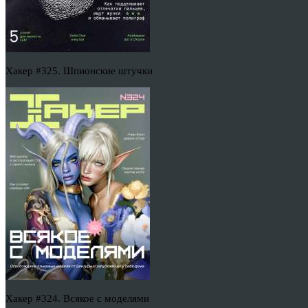
Хакер #325. Шпионские штучки
Хакер #324. Всякое с моделями