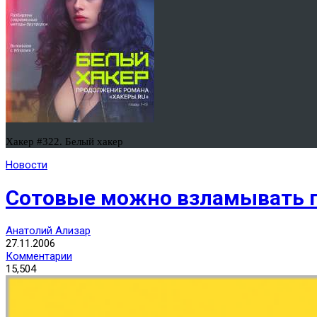
Хакер #322. Белый хакер
Новости
Сотовые можно взламывать 
Анатолий Ализар
27.11.2006
Комментарии
15,504