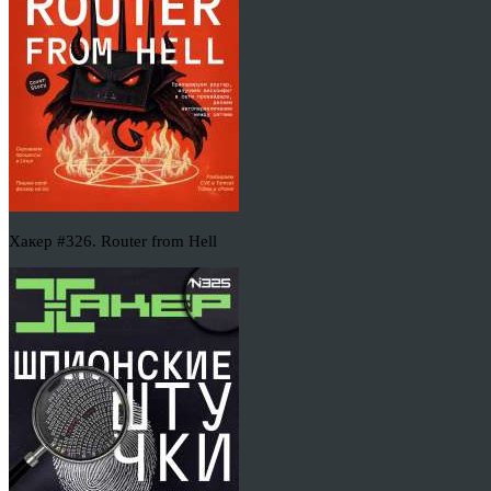
Хакер #326. Router from Hell