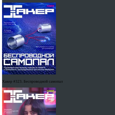
Хакер #323. Беспроводной самопал