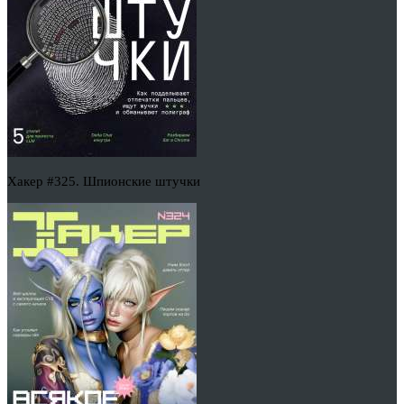
Хакер #325. Шпионские штучки