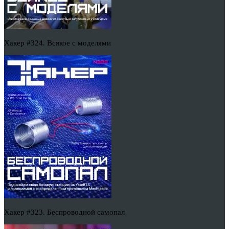
Хакер #324. Всякое с моделями
Хакер #323. Беспроводной самопал