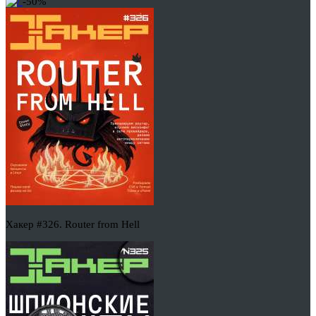
-50%
Хакер #326. Router from Hell