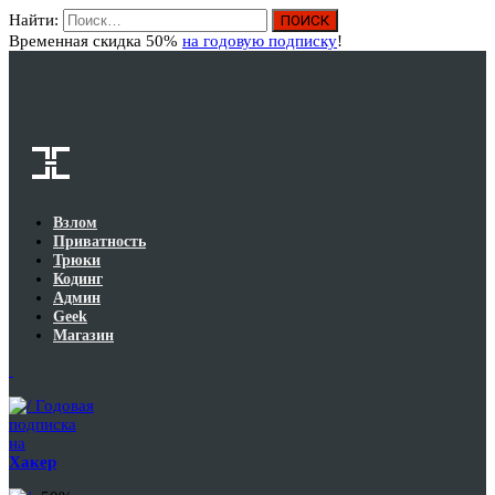
Найти:
Вход
Временная скидка 50%
на годовую подписку
!
Взлом
Приватность
Трюки
Кодинг
Админ
Geek
Магазин
Годовая
подписка
на
Хакер