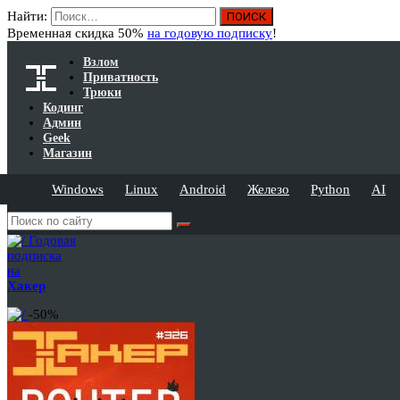
Найти:
Временная скидка 50%
на годовую подписку
!
Взлом
Приватность
Трюки
Кодинг
Админ
Geek
Магазин
Windows
Linux
Android
Железо
Python
AI
Годовая
подписка
на
Хакер
-50%