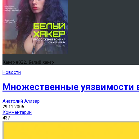
Хакер #322. Белый хакер
Новости
Множественные уязвимости 
Анатолий Ализар
29.11.2006
Комментарии
437