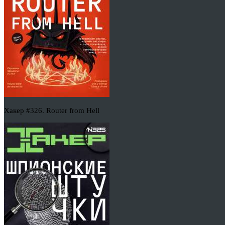
Хакер #326. Router from Hell