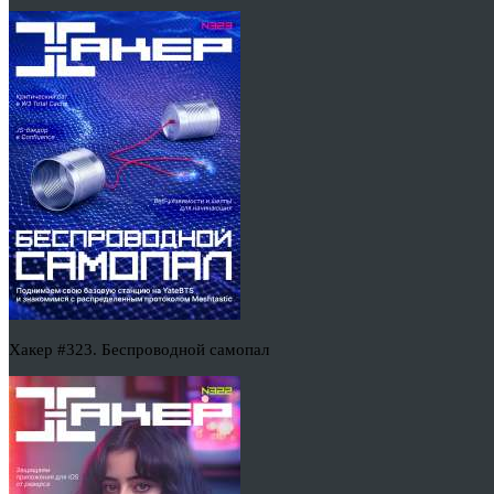
Хакер #323. Беспроводной самопал