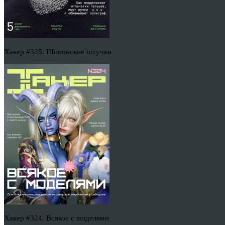
Хакер #325. Шпионские штучки
Хакер #324. Всякое с моделями