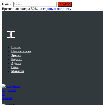
Найти:
Вход
Временная скидка 50%
на годовую подписку
!
Взлом
Приватность
Трюки
Кодинг
Админ
Geek
Магазин
Годовая
подписка
на
Хакер