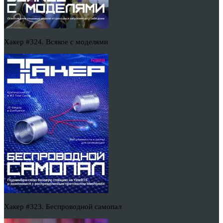
Хакер #324. Всякое с моделями
Хакер #323. Беспроводной самопал