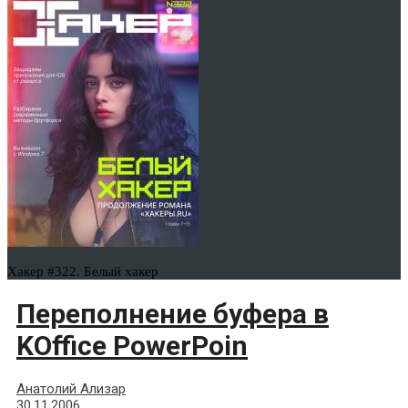
Хакер #322. Белый хакер
Переполнение буфера в
KOffice PowerPoin
Анатолий Ализар
30.11.2006