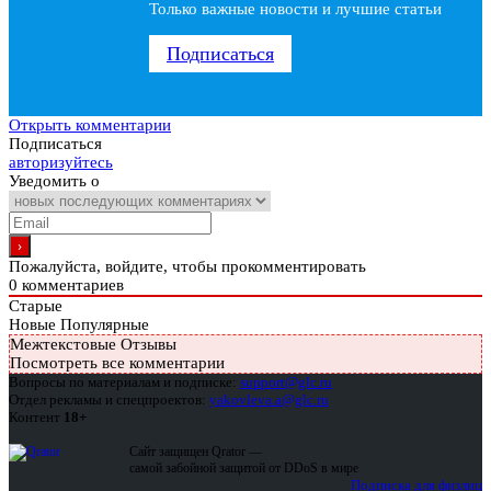
Только важные новости и лучшие статьи
Подписаться
Открыть комментарии
Подписаться
авторизуйтесь
Уведомить о
Пожалуйста, войдите, чтобы прокомментировать
0
комментариев
Старые
Новые
Популярные
Межтекстовые Отзывы
Посмотреть все комментарии
Вопросы по материалам и подписке:
support@glc.ru
Отдел рекламы и спецпроектов:
yakovleva.a@glc.ru
Контент
18+
Сайт защищен Qrator —
самой забойной защитой от DDoS в мире
Подписка для физлиц