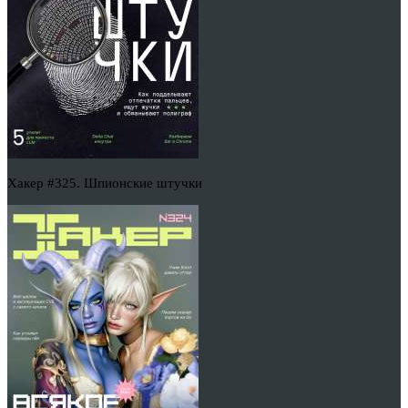
Хакер #325. Шпионские штучки