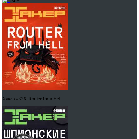
-50%
Хакер #326. Router from Hell