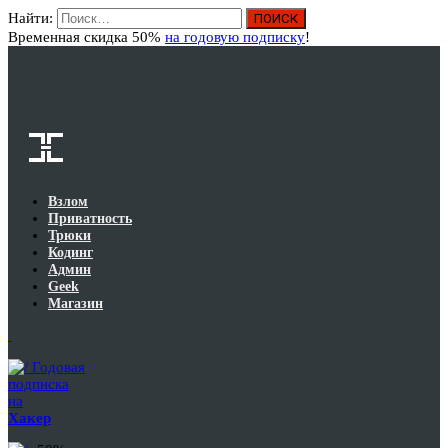
Найти:
Вход
Временная скидка 50%
на годовую подписку
!
Взлом
Приватность
Трюки
Кодинг
Админ
Geek
Магазин
Годовая
подписка
на
Хакер