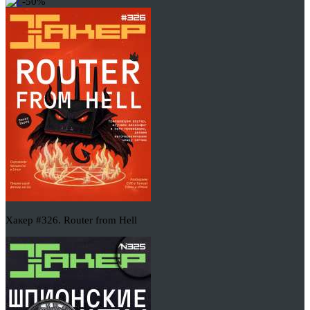
-50%
Хакер #326. Router from Hell