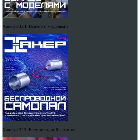
Хакер #324. Всякое с моделями
Хакер #323. Беспроводной самопал