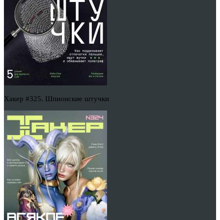
Хакер #325. Шпионские штучки