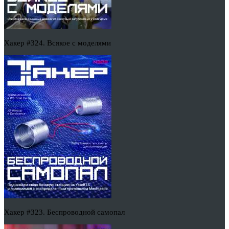
Хакер #324. Всякое с моделями
Хакер #323. Беспроводной самопал