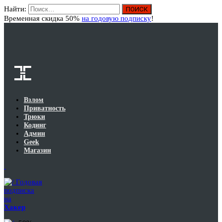
Найти:
Вход
Временная скидка 50%
на годовую подписку
!
Взлом
Приватность
Трюки
Кодинг
Админ
Geek
Магазин
Годовая
подписка
на
Хакер