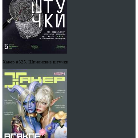
Хакер #325. Шпионские штучки