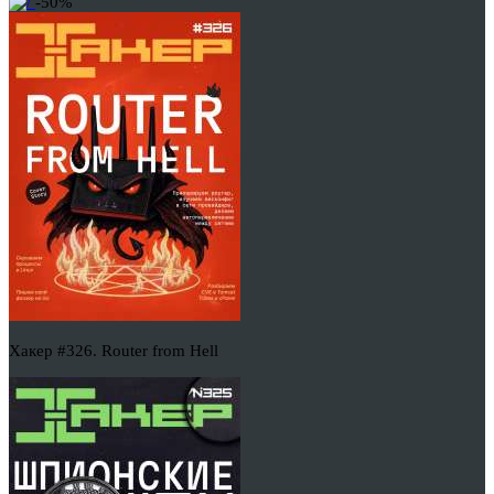
-50%
Хакер #326. Router from Hell