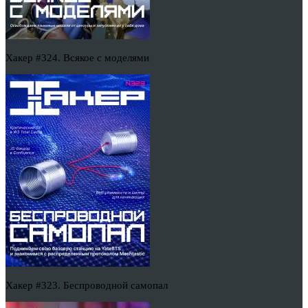
Хакер #324. Всякое с моделями
Хакер #323. Беспроводной самопал