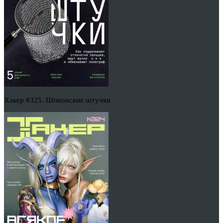
Хакер #325. Шпионские штучки