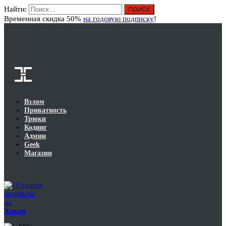
Найти:
Вход
Временная скидка 50%
на годовую подписку
!
Взлом
Приватность
Трюки
Кодинг
Админ
Geek
Магазин
Годовая
подписка
на
Хакер