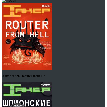
-50%
Хакер #326. Router from Hell