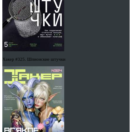
Хакер #325. Шпионские штучки