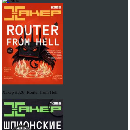
-50%
Хакер #326. Router from Hell