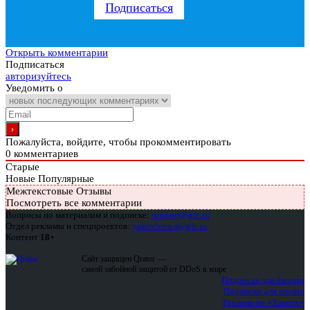
Подписаться
Открыть комментарии
Подписаться
авторизуйтесь
Уведомить о
Пожалуйста, войдите, чтобы прокомментировать
0
комментариев
Старые
Новые
Популярные
Межтекстовые Отзывы
Посмотреть все комментарии
Вопросы по материалам и подписке:
support@glc.ru
Отдел рекламы и спецпроектов:
yakovleva.a@glc.ru
Контент
18+
Сайт защищен Qrator —
самой забойной защитой от DDoS в мире
Подписка для физлиц
Подписка для юрлиц
Реклама на «Хакере»