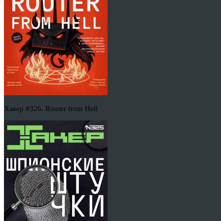
Хакер #326. Router from Hell