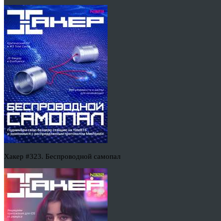
Хакер #323. Беспроводной самопал