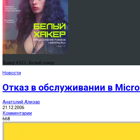
Хакер #322. Белый хакер
Новости
Отказ в обслуживании в Micro
Анатолий Ализар
21.12.2006
Комментарии
668