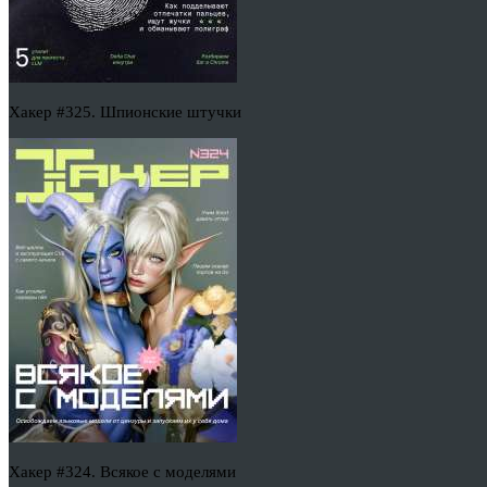
Хакер #325. Шпионские штучки
Хакер #324. Всякое с моделями