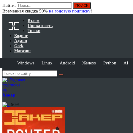
Найти:
Временная скидка 50%
на годовую подписку
!
Взлом
Приватность
Трюки
Кодинг
Админ
Geek
Магазин
Windows
Linux
Android
Железо
Python
AI
Годовая
подписка
на
Хакер
-50%