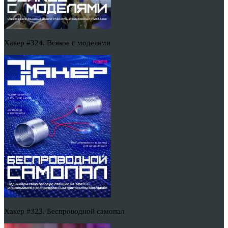
Хакер #324. Всякое с моделями
Хакер #323. Беспроводной самопал