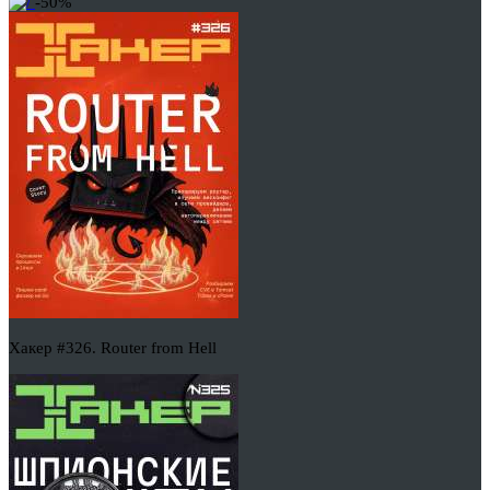
-50%
Хакер #326. Router from Hell