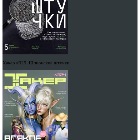
Хакер #325. Шпионские штучки