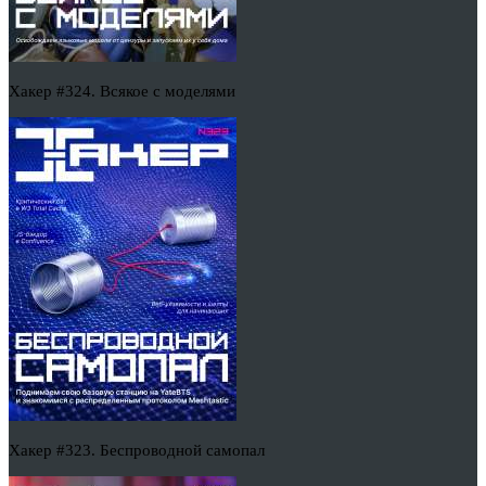
Хакер #324. Всякое с моделями
Хакер #323. Беспроводной самопал