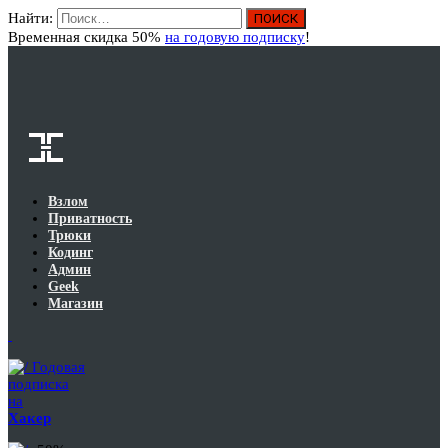
Найти:
Вход
Временная скидка 50%
на годовую подписку
!
Взлом
Приватность
Трюки
Кодинг
Админ
Geek
Магазин
Годовая
подписка
на
Хакер