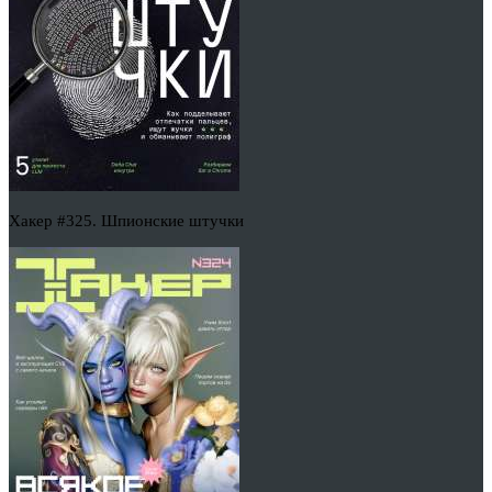
Хакер #325. Шпионские штучки