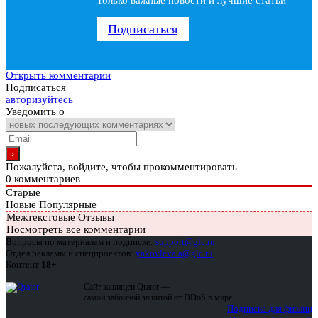
Только важные новости и лучшие статьи
Подписаться
Открыть комментарии
Подписаться
авторизуйтесь
Уведомить о
Пожалуйста, войдите, чтобы прокомментировать
0
комментариев
Старые
Новые
Популярные
Межтекстовые Отзывы
Посмотреть все комментарии
Вопросы по материалам и подписке:
support@glc.ru
Отдел рекламы и спецпроектов:
yakovleva.a@glc.ru
Контент
18+
Сайт защищен Qrator —
самой забойной защитой от DDoS в мире
Подписка для физлиц