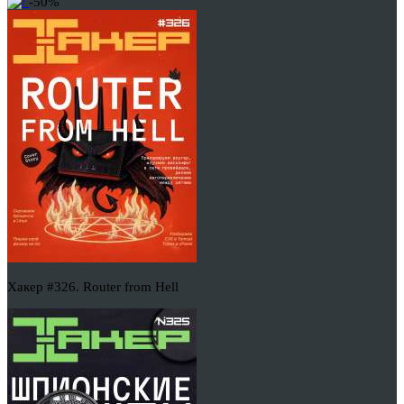
-50%
Хакер #326. Router from Hell