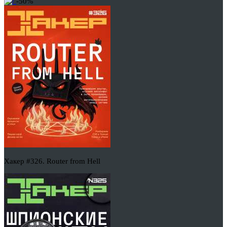
-50%
Хакер #326. Router from Hell