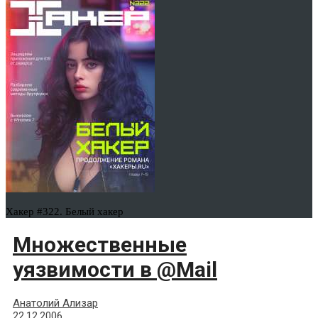
Хакер #322. Белый хакер
Множественные
уязвимости в @Mail
Анатолий Ализар
22.12.2006