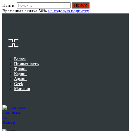
Найти:
Вход
Временная скидка 50%
на годовую подписку
!
Взлом
Приватность
Трюки
Кодинг
Админ
Geek
Магазин
Годовая
подписка
на
Хакер