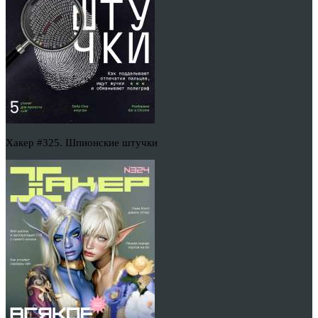
Хакер #325. Шпионские штучки