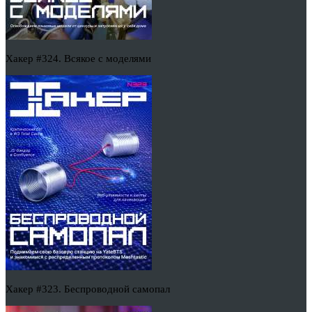
Хакер #324. Всякое с моделями
Хакер #323. Беспроводной самопал