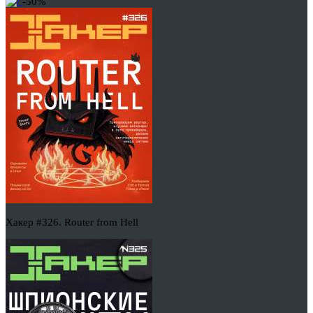
-50%
Хакер #326. Router from Hell