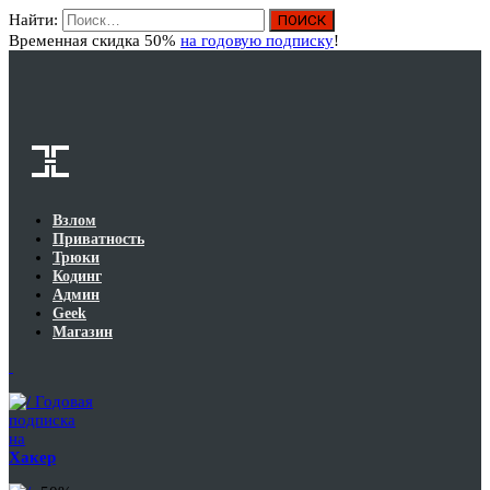
Найти:
Вход
Временная скидка 50%
на годовую подписку
!
Взлом
Приватность
Трюки
Кодинг
Админ
Geek
Магазин
Годовая
подписка
на
Хакер