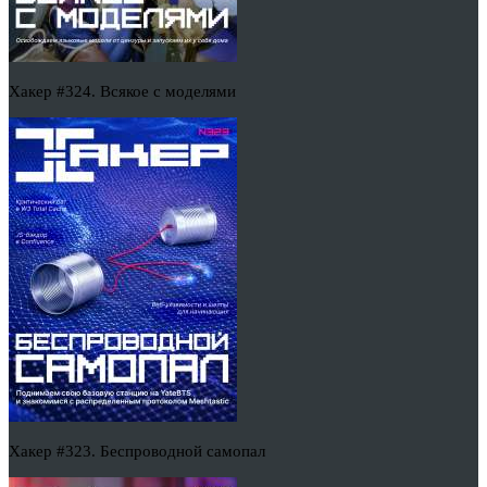
Хакер #324. Всякое с моделями
Хакер #323. Беспроводной самопал