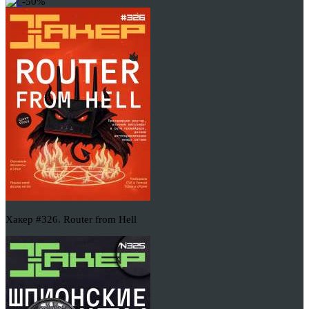
-50%
Хакер #326. Router from Hell