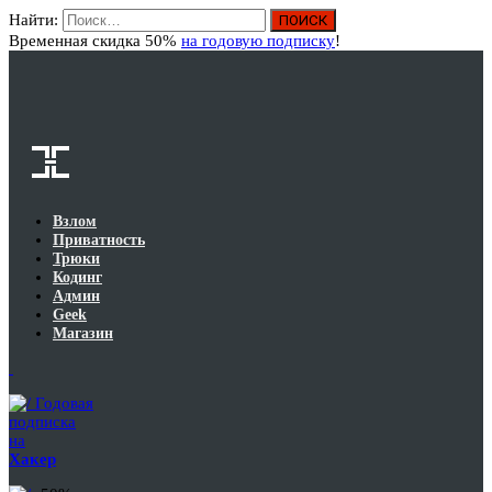
Найти:
Вход
Временная скидка 50%
на годовую подписку
!
Взлом
Приватность
Трюки
Кодинг
Админ
Geek
Магазин
Годовая
подписка
на
Хакер