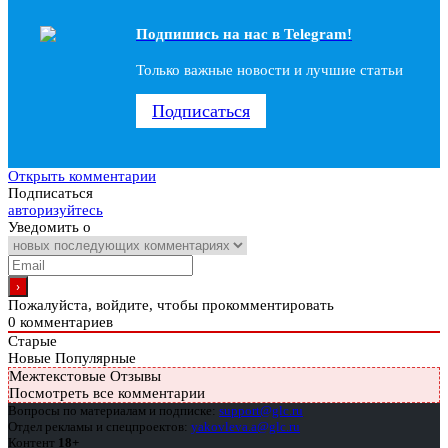
Подпишись на наc в Telegram!
Только важные новости и лучшие статьи
Подписаться
Открыть комментарии
Подписаться
авторизуйтесь
Уведомить о
Пожалуйста, войдите, чтобы прокомментировать
0
комментариев
Старые
Новые
Популярные
Межтекстовые Отзывы
Посмотреть все комментарии
Вопросы по материалам и подписке:
support@glc.ru
Отдел рекламы и спецпроектов:
yakovleva.a@glc.ru
Контент
18+