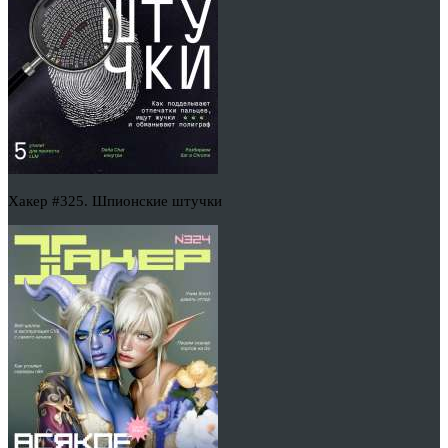
Хакер #325. Шпионские штучки