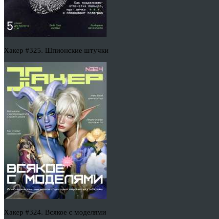
Хакер #325. Шпионские штучки
Хакер #324. Всякое с моделями