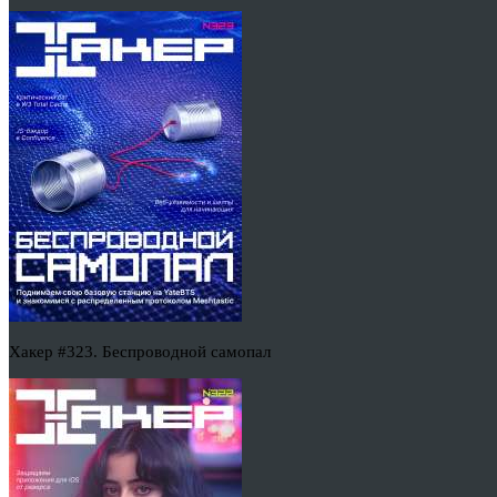
Хакер #323. Беспроводной самопал