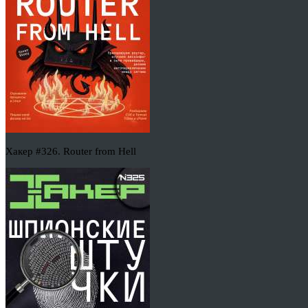
Хакер #326. Router from Hell