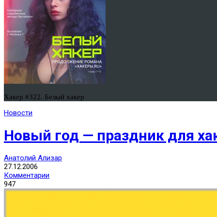
Хакер #322. Белый хакер
Новости
Новый год — праздник для ха
Анатолий Ализар
27.12.2006
Комментарии
947