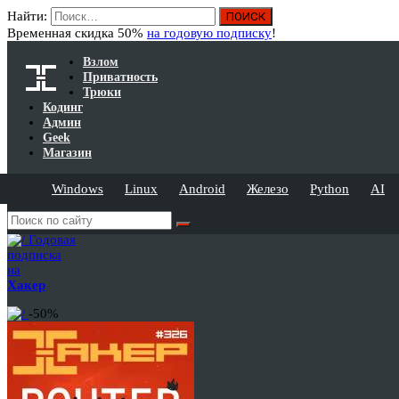
Найти:
Временная скидка 50%
на годовую подписку
!
Взлом
Приватность
Трюки
Кодинг
Админ
Geek
Магазин
Windows
Linux
Android
Железо
Python
AI
Годовая
подписка
на
Хакер
-50%