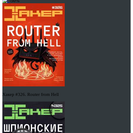
-50%
Хакер #326. Router from Hell