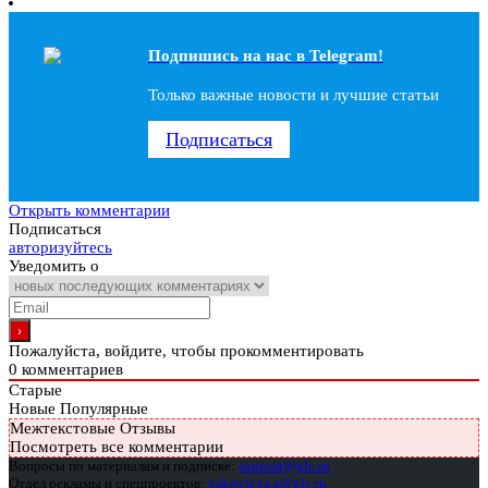
Подпишись на наc в Telegram!
Только важные новости и лучшие статьи
Подписаться
Открыть комментарии
Подписаться
авторизуйтесь
Уведомить о
Пожалуйста, войдите, чтобы прокомментировать
0
комментариев
Старые
Новые
Популярные
Межтекстовые Отзывы
Посмотреть все комментарии
Вопросы по материалам и подписке:
support@glc.ru
Отдел рекламы и спецпроектов:
yakovleva.a@glc.ru