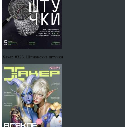
Хакер #325. Шпионские штучки