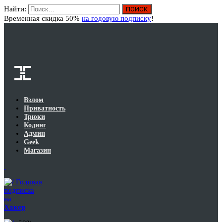
Найти:
Вход
Временная скидка 50%
на годовую подписку
!
Взлом
Приватность
Трюки
Кодинг
Админ
Geek
Магазин
Годовая
подписка
на
Хакер