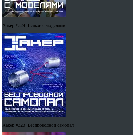
Хакер #324. Всякое с моделями
Хакер #323. Беспроводной самопал