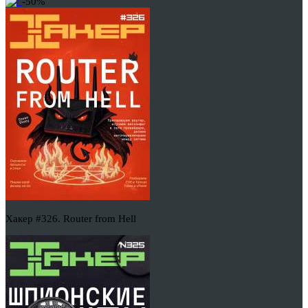
-50%
Хакер #326. Router from Hell