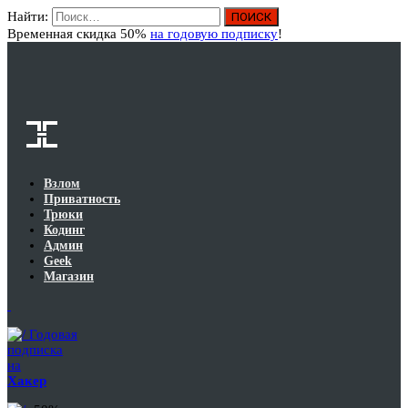
Найти:
Вход
Временная скидка 50%
на годовую подписку
!
Взлом
Приватность
Трюки
Кодинг
Админ
Geek
Магазин
Годовая
подписка
на
Хакер