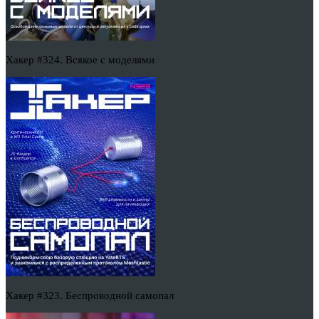
Хакер #324. Всякое с моделями
Хакер #323. Беспроводной самопал