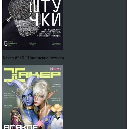
Хакер #325. Шпионские штучки