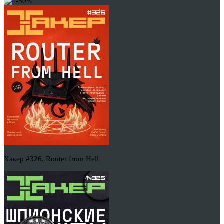
-50%
Хакер #326. Router from Hell