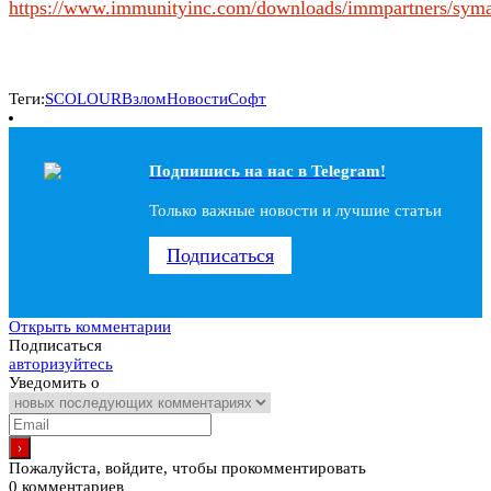
https://www.immunityinc.com/downloads/immpartners/syma
Теги:
SCOLOUR
Взлом
Новости
Софт
Подпишись на наc в Telegram!
Только важные новости и лучшие статьи
Подписаться
Открыть комментарии
Подписаться
авторизуйтесь
Уведомить о
Пожалуйста, войдите, чтобы прокомментировать
0
комментариев