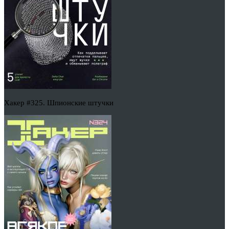
Хакер #325. Шпионские штучки