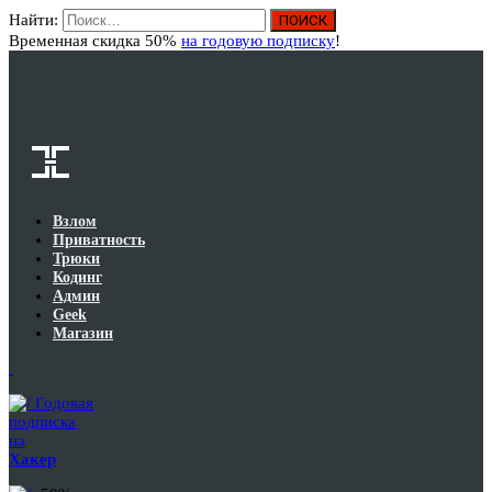
Найти:
Вход
Временная скидка 50%
на годовую подписку
!
Взлом
Приватность
Трюки
Кодинг
Админ
Geek
Магазин
Годовая
подписка
на
Хакер