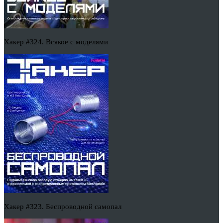
Хакер #324. Всякое с моделями
Хакер #323. Беспроводной самопал