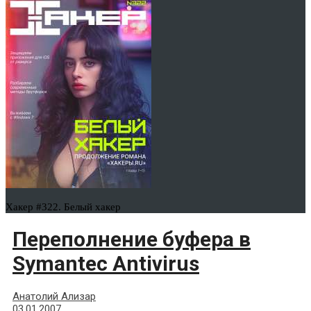
Хакер #322. Белый хакер
Переполнение буфера в
Symantec Antivirus
Анатолий Ализар
03.01.2007