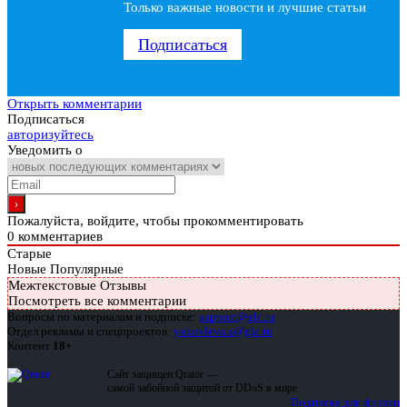
Только важные новости и лучшие статьи
Подписаться
Открыть комментарии
Подписаться
авторизуйтесь
Уведомить о
Пожалуйста, войдите, чтобы прокомментировать
0
комментариев
Старые
Новые
Популярные
Межтекстовые Отзывы
Посмотреть все комментарии
Вопросы по материалам и подписке:
support@glc.ru
Отдел рекламы и спецпроектов:
yakovleva.a@glc.ru
Контент
18+
Сайт защищен Qrator —
самой забойной защитой от DDoS в мире
Подписка для физлиц