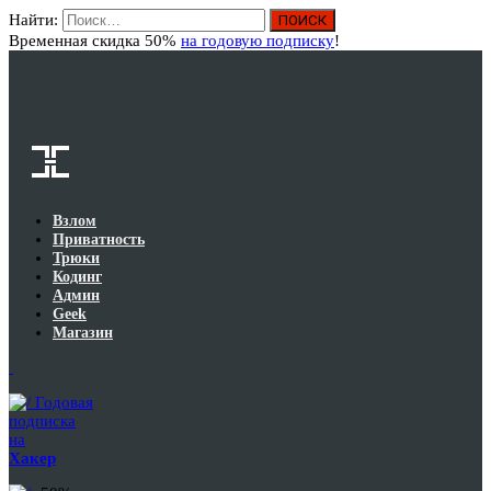
Найти:
Вход
Временная скидка 50%
на годовую подписку
!
Взлом
Приватность
Трюки
Кодинг
Админ
Geek
Магазин
Годовая
подписка
на
Хакер