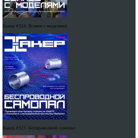
Хакер #324. Всякое с моделями
Хакер #323. Беспроводной самопал