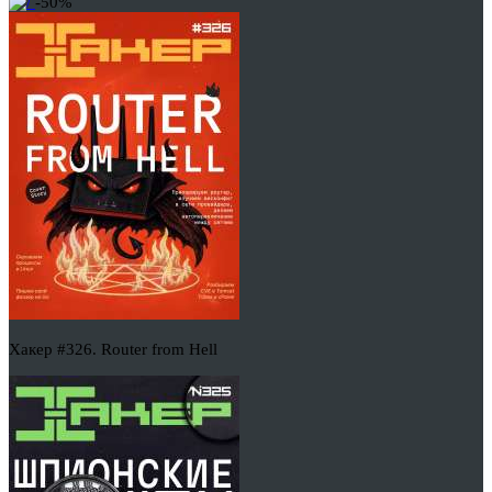
-50%
Хакер #326. Router from Hell