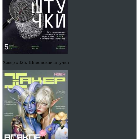
Хакер #325. Шпионские штучки