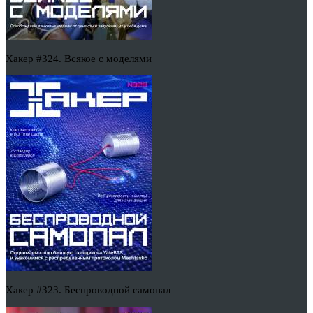
Хакер #324. Всякое с моделями
Хакер #323. Беспроводной самопал