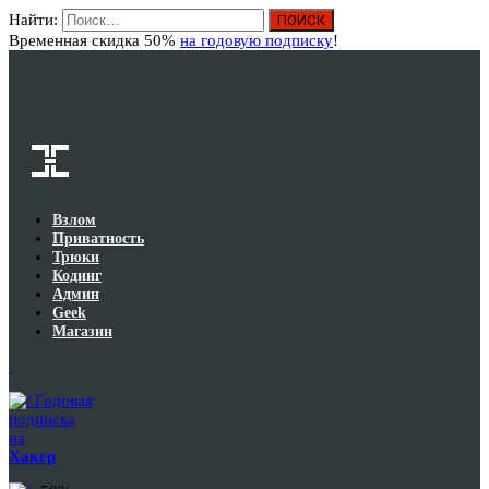
Найти:
Вход
Временная скидка 50%
на годовую подписку
!
Взлом
Приватность
Трюки
Кодинг
Админ
Geek
Магазин
Годовая
подписка
на
Хакер