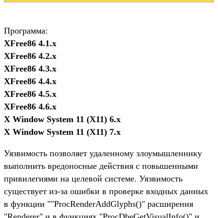
Программа:
XFree86 4.1.x
XFree86 4.2.x
XFree86 4.3.x
XFree86 4.4.x
XFree86 4.5.x
XFree86 4.6.x
X Window System 11 (X11) 6.x
X Window System 11 (X11) 7.x
Уязвимость позволяет удаленному злоумышленнику
выполнить вредоносные действия с повышенными
привилегиями на целевой системе. Уязвимость
существует из-за ошибки в проверке входных данных
в функции ""ProcRenderAddGlyphs()" расширения
"Renderer" и в функциях "ProcDbeGetVisualInfo()" и