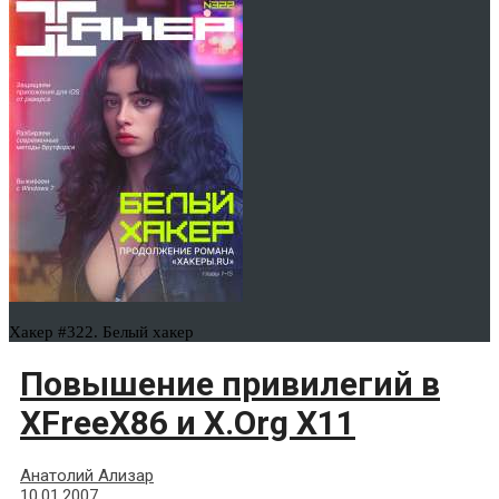
Хакер #322. Белый хакер
Повышение привилегий в
XFreeX86 и X.Org X11
Анатолий Ализар
10.01.2007