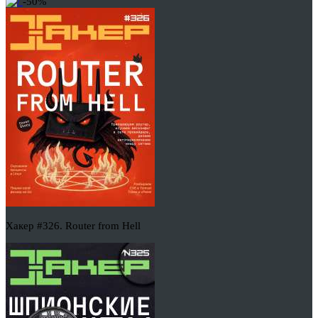
-50%
Хакер #326. Router from Hell