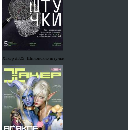
Хакер #325. Шпионские штучки