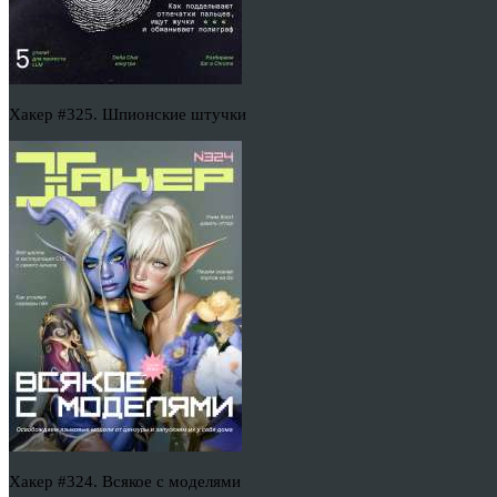
Хакер #325. Шпионские штучки
Хакер #324. Всякое с моделями