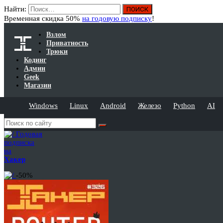
Найти:
Временная скидка 50%
на годовую подписку
!
Взлом
Приватность
Трюки
Кодинг
Админ
Geek
Магазин
Windows
Linux
Android
Железо
Python
AI
Годовая
подписка
на
Хакер
-50%