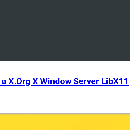
 X.Org X Window Server LibX11