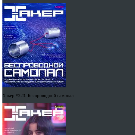
Хакер #323. Беспроводной самопал