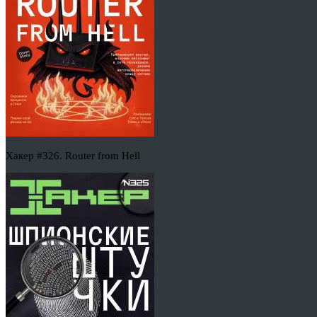
Хакер #326. Router from Hell