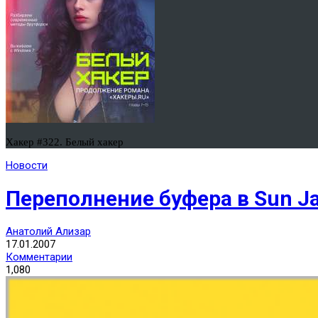
Хакер #322. Белый хакер
Новости
Переполнение буфера в Sun J
Анатолий Ализар
17.01.2007
Комментарии
1,080