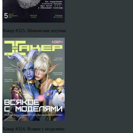
Хакер #325. Шпионские штучки
Хакер #324. Всякое с моделями