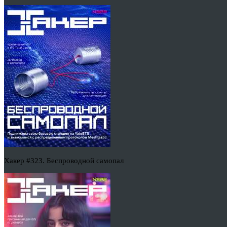
Хакер #323. Беспроводной самопал