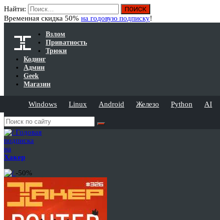
Найти:
Временная скидка 50%
на годовую подписку
!
Взлом
Приватность
Трюки
Кодинг
Админ
Geek
Магазин
Windows
Linux
Android
Железо
Python
AI
Годовая
подписка
на
Хакер
-50%