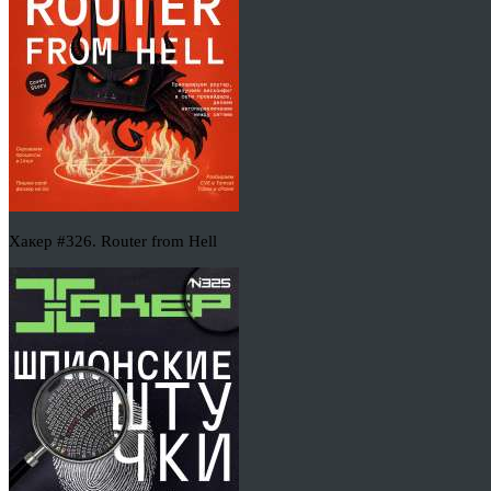
Хакер #326. Router from Hell