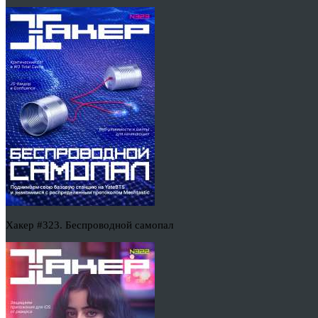
Хакер #323. Беспроводной самопал