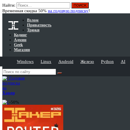
Найти:
Временная скидка 50%
на годовую подписку
!
Взлом
Приватность
Трюки
Кодинг
Админ
Geek
Магазин
Windows
Linux
Android
Железо
Python
AI
Годовая
подписка
на
Хакер
-50%