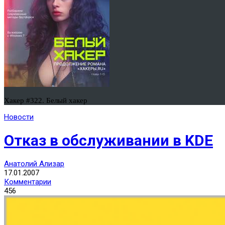
Хакер #322. Белый хакер
Новости
Отказ в обслуживании в KDE
Анатолий Ализар
17.01.2007
Комментарии
456