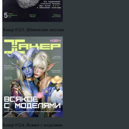
Хакер #325. Шпионские штучки
Хакер #324. Всякое с моделями