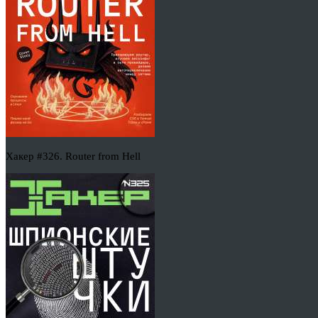
Хакер #326. Router from Hell