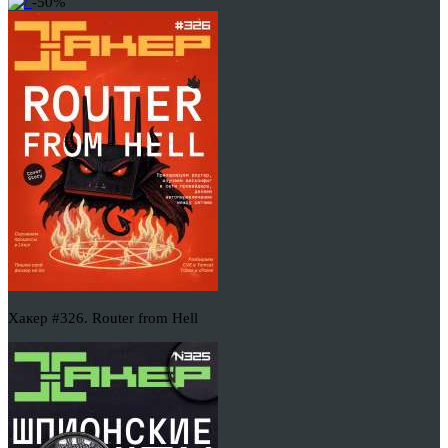
-50%
Хакер #326. Router from Hell