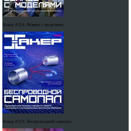
Хакер #324. Всякое с моделями
Хакер #323. Беспроводной самопал