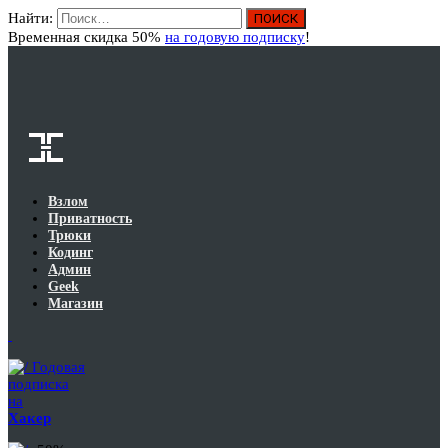
Найти:
Вход
Временная скидка 50%
на годовую подписку
!
Взлом
Приватность
Трюки
Кодинг
Админ
Geek
Магазин
Годовая
подписка
на
Хакер