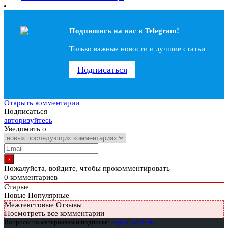
Подпишись на наc в Telegram!
Только важные новости и лучшие статьи
Подписаться
Открыть комментарии
Подписаться
авторизуйтесь
Уведомить о
Пожалуйста, войдите, чтобы прокомментировать
0
комментариев
Старые
Новые
Популярные
Межтекстовые Отзывы
Посмотреть все комментарии
Вопросы по материалам и подписке:
support@glc.ru