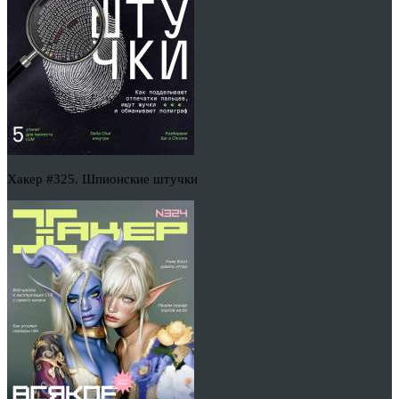
Хакер #325. Шпионские штучки